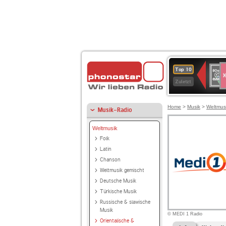
S
80er
Top 10
90er
Zuletzt
OLDI
ANT
Home
>
Musik
>
Weltmus
Musik-Radio
Weltmusik
Folk
Latin
Chanson
Weltmusik gemischt
Deutsche Musik
Türkische Musik
Russische & slawische
Musik
© MEDI 1 Radio
Orientalische &