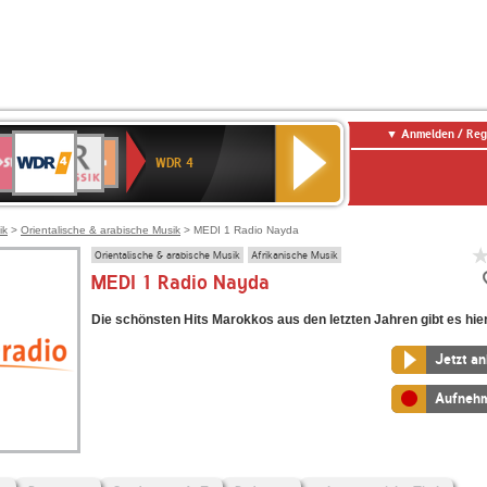
Anmelden / Reg
WDR
WR3
BR-
Deutschlandfunk
NDR
Deutschlandfunk
SWR
4
WDR 4
KLASSIK
2
Kultur
Kultur
E
ENNE
ik
>
Orientalische & arabische Musik
> MEDI 1 Radio Nayda
Orientalische & arabische Musik
Afrikanische Musik
MEDI 1 Radio Nayda
Die schönsten Hits Marokkos aus den letzten Jahren gibt es hier
Jetzt a
Aufneh