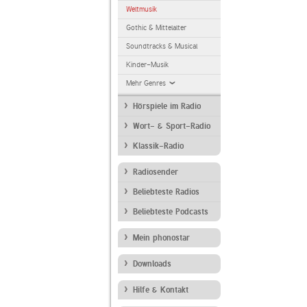
Weltmusik
Gothic & Mittelalter
Soundtracks & Musical
Kinder-Musik
Mehr Genres
Hörspiele im Radio
Wort- & Sport-Radio
Klassik-Radio
Radiosender
Beliebteste Radios
Beliebteste Podcasts
Mein phonostar
Downloads
Hilfe & Kontakt