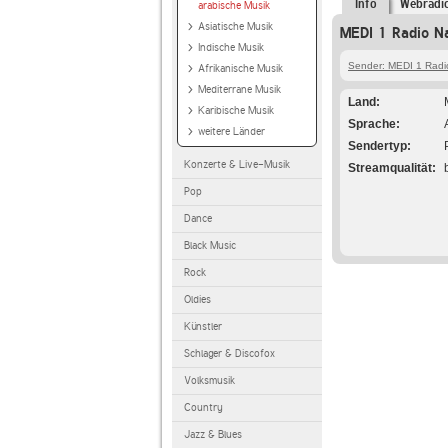
Info
Webradi
arabische Musik
Asiatische Musik
MEDI 1 Radio N
Indische Musik
Sender: MEDI 1 Radi
Afrikanische Musik
Mediterrane Musik
Land
Karibische Musik
Sprache
weitere Länder
Sendertyp
Konzerte & Live-Musik
Streamqualität
Pop
Dance
Black Music
Rock
Oldies
Künstler
Schlager & Discofox
Volksmusik
Country
Jazz & Blues