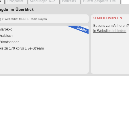
o
Programm
Sendungen A-Z
Podcasts
zuletzt gespielte Titel
ayda im Überblick
SENDER EINBINDEN
o
> Webradio: MEDI 1 Radio Nayda
Buttons zum Anhören
Marokko
in Website einbinden
Arabisch
Privatsender
bis zu 170 kbit/s Live-Stream