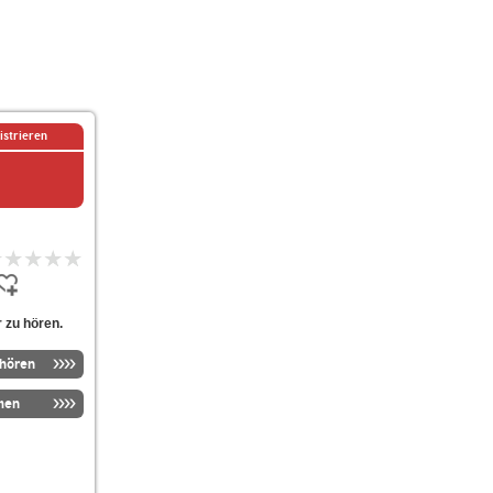
istrieren
 zu hören.
nhören
men