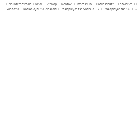
Dein Internetradio-Portal :
Sitemap
|
Kontakt
|
Impressum
|
Datenschutz
|
Entwickler
|
Windows
|
Radioplayer für Android
|
Radioplayer für Android TV
|
Radioplayer für iOS
|
R