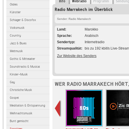
Info
Webradio
Programm
Sendun
Oldies
Radio Marrakech im Überblick
Künstler
Sender: Radio Marrakech
Schlager & Discofox
Volksmusik
Land
Marokko
Country
Sprache
Arabisch
Sendertyp
Internetradio
Jazz & Blues
Streamqualität
bis zu 192 kbit/s Live-Strea
Weltmusik
Zur Website des Senders
Gothic & Mittelalter
Soundtracks & Musical
Kinder-Musik
Gay
WER RADIO MARRAKECH HÖRT
Christliche Musik
Gospel
Meditation & Entspannung
Weihnachtsmusik
Bunt gemischt
Sonstiges