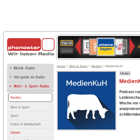
ANTENNE
Deutschlandfunk
WDR
BR-
Deutschlandfunk
80er
SWR3
WDR
NDR
SWR
Top 10
BAYERN
Kultur
2
KLASSIK
90er
4
2
Kultur
Zuletzt
OLDIE
ANTENNE
Home
>
Wort & Sport
>
Medien
> MedienKuH
Musik-Radio
Medien
Hörspiele im Radio
Medien
Wort- & Sport-Radio
Podcast run
Leidenscha
Medien
Woche vor 
Wort & Sport
analysieren
schillernde
Sport
Kultur & Gesellschaft
Medien