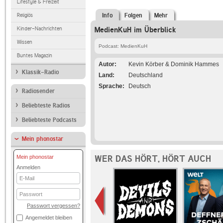
Lifestyle & Freizeit
Religiös
Info
Folgen
Mehr
Kinder-Nachrichten
MedienKuH im Überblick
Wissen
Podcast: MedienKuH
Buntes Magazin
Autor
Kevin Körber & Dominik Hammes
Klassik-Radio
Land
Deutschland
Sprache
Deutsch
Radiosender
Beliebteste Radios
Beliebteste Podcasts
Mein phonostar
WER DAS HÖRT, HÖRT AUCH
Mein phonostar
Anmelden
E-
Mail
Passwort
Passwort vergessen?
Angemeldet bleiben