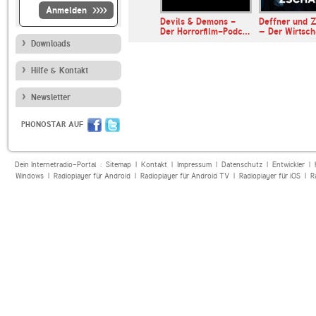
Anmelden
er & Somuncu
Devils & Demons -
Deffner und Z
Der Horrorfilm-Podc…
– Der Wirtsc
Downloads
Hilfe & Kontakt
Newsletter
PHONOSTAR AUF
Dein Internetradio-Portal :
Sitemap
|
Kontakt
|
Impressum
|
Datenschutz
|
Entwickler
|
Windows
|
Radioplayer für Android
|
Radioplayer für Android TV
|
Radioplayer für iOS
|
R