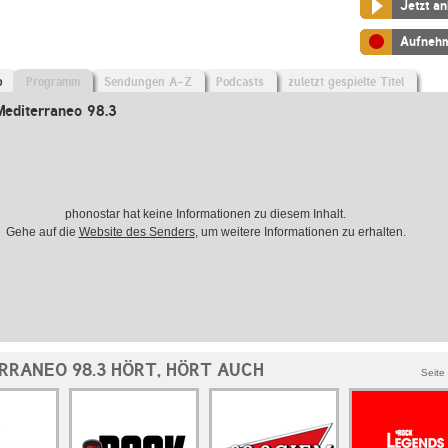
Jetzt a
Aufneh
o
Programm
Sendungen A-Z
Podcasts
zuletzt gespielte Titel
editerraneo 98.3
phonostar hat keine Informationen zu diesem Inhalt.
Gehe auf die
Website des Senders
, um weitere Informationen zu erhalten.
RRANEO 98.3 HÖRT, HÖRT AUCH
Seite