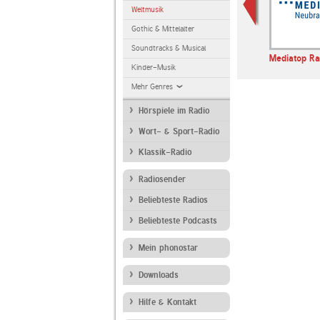
Weltmusik
Gothic & Mittelalter
Soundtracks & Musical
Mediatop Ra
Kinder-Musik
Mehr Genres
Hörspiele im Radio
Wort- & Sport-Radio
Klassik-Radio
Radiosender
Beliebteste Radios
Beliebteste Podcasts
Mein phonostar
Downloads
Hilfe & Kontakt