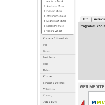
arabische Musik
Asiatische Musik
Indische Musik
Afrikanische Musik
Info
Webradi
Mediterrane Musik
Programm von M
Karibische Musik
weitere Länder
Konzerte & Live-Musik
Pop
Dance
Black Music
Rock
Oldies
Künstler
Schlager & Discofox
WER MEDITE
Volksmusik
Country
Jazz & Blues