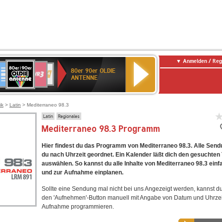
Anmelden / Reg
80er
eutschlandfunk
SWR3
WDR
SWR
80er 90er OLDIE
90er
4
Kultur
ANTENNE
OLDIE
ANTENNE
ik
>
Latin
> Mediterraneo 98.3
Latin
Regionales
Mediterraneo 98.3 Programm
Hier findest du das Programm von Mediterraneo 98.3. Alle Send
du nach Uhrzeit geordnet. Ein Kalender läßt dich den gesuchten
auswählen. So kannst du alle Inhalte von Mediterraneo 98.3 einf
und zur Aufnahme einplanen.
Sollte eine Sendung mal nicht bei uns Angezeigt werden, kannst d
den 'Aufnehmen'-Button manuell mit Angabe von Datum und Uhrzei
Aufnahme programmieren.