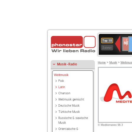
D
NDR
Top 10
2
Zuletzt
Home
>
Musik
>
Weltmus
Musik-Radio
Weltmusik
Folk
Latin
Chanson
Weltmusik gemischt
Deutsche Musik
Türkische Musik
Russische & slawische
Musik
© Mediterraneo 98.3
Orientalische &