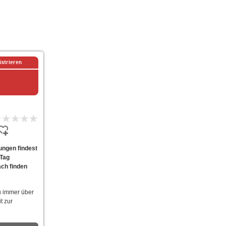
istrieren
ungen findest
 Tag
ach finden
u immer über
t zur