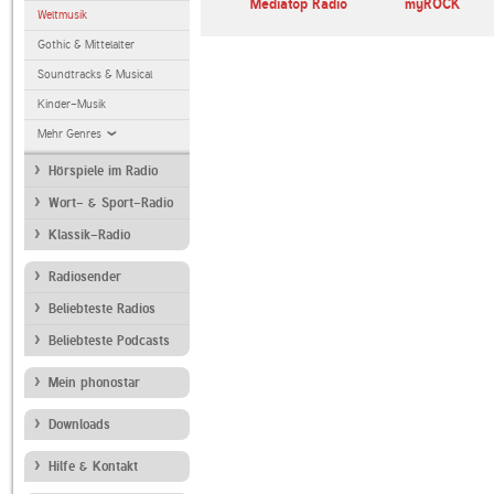
Mediatop Radio
myROCK
Weltmusik
Gothic & Mittelalter
Soundtracks & Musical
Kinder-Musik
Mehr Genres
Hörspiele im Radio
Wort- & Sport-Radio
Klassik-Radio
Radiosender
Beliebteste Radios
Beliebteste Podcasts
Mein phonostar
Downloads
Hilfe & Kontakt