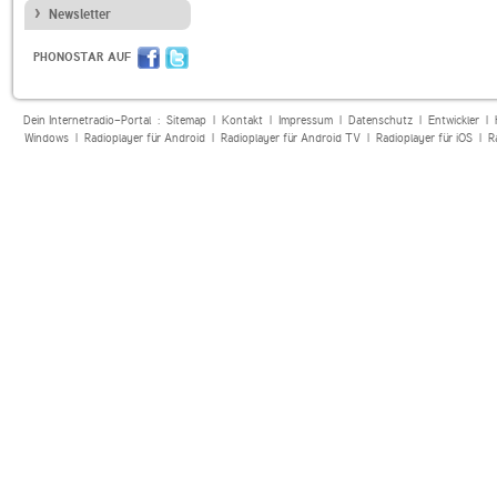
Newsletter
PHONOSTAR AUF
Dein Internetradio-Portal :
Sitemap
|
Kontakt
|
Impressum
|
Datenschutz
|
Entwickler
|
Windows
|
Radioplayer für Android
|
Radioplayer für Android TV
|
Radioplayer für iOS
|
R