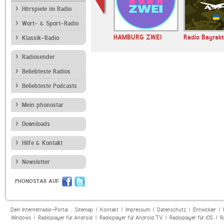
Hörspiele im Radio
Wort- & Sport-Radio
HAMBURG ZWEI
Radio Bayrakt
Klassik-Radio
Radiosender
Beliebteste Radios
Beliebteste Podcasts
Mein phonostar
Downloads
Hilfe & Kontakt
Newsletter
PHONOSTAR AUF
Dein Internetradio-Portal :
Sitemap
|
Kontakt
|
Impressum
|
Datenschutz
|
Entwickler
|
Windows
|
Radioplayer für Android
|
Radioplayer für Android TV
|
Radioplayer für iOS
|
R