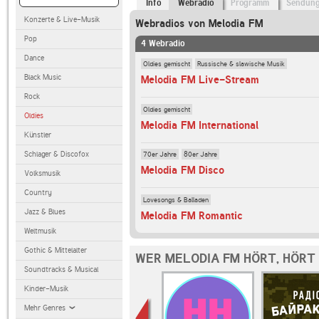
Info
Webradio
Programm
Sendun
Konzerte & Live-Musik
Webradios von Melodia FM
Pop
4 Webradio
Dance
Oldies gemischt
Russische & slawische Musik
Black Music
Melodia FM Live-Stream
Rock
Oldies gemischt
Oldies
Melodia FM International
Künstler
Schlager & Discofox
70er Jahre
80er Jahre
Melodia FM Disco
Volksmusik
Country
Lovesongs & Balladen
Jazz & Blues
Melodia FM Romantic
Weltmusik
Gothic & Mittelalter
WER MELODIA FM HÖRT, HÖRT
Soundtracks & Musical
Kinder-Musik
Mehr Genres