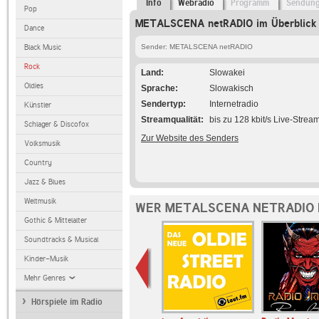
Info
Webradio
Programm
Sendun
Pop
METALSCENA netRADIO im Überblick
Dance
Black Music
Sender: METALSCENA netRADIO
Rock
Land
Slowakei
Oldies
Sprache
Slowakisch
Sendertyp
Internetradio
Künstler
Streamqualität
bis zu 128 kbit/s Live-Strea
Schlager & Discofox
Zur Website des Senders
Volksmusik
Country
Jazz & Blues
Weltmusik
WER METALSCENA NETRADIO 
Gothic & Mittelalter
Soundtracks & Musical
Kinder-Musik
Mehr Genres
Hörspiele im Radio