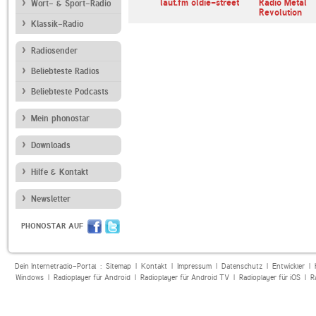
laut.fm oldie-street
Radio Metal
Wort- & Sport-Radio
Revolution
Klassik-Radio
Radiosender
Beliebteste Radios
Beliebteste Podcasts
Mein phonostar
Downloads
Hilfe & Kontakt
Newsletter
PHONOSTAR AUF
Dein Internetradio-Portal :
Sitemap
|
Kontakt
|
Impressum
|
Datenschutz
|
Entwickler
|
Windows
|
Radioplayer für Android
|
Radioplayer für Android TV
|
Radioplayer für iOS
|
R