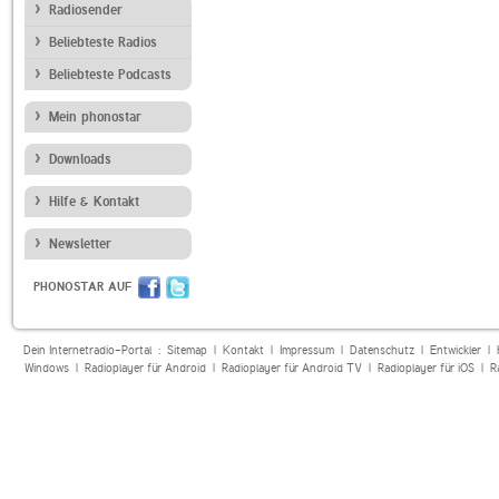
Radiosender
Beliebteste Radios
Beliebteste Podcasts
Mein phonostar
Downloads
Hilfe & Kontakt
Newsletter
PHONOSTAR AUF
Dein Internetradio-Portal :
Sitemap
|
Kontakt
|
Impressum
|
Datenschutz
|
Entwickler
|
Windows
|
Radioplayer für Android
|
Radioplayer für Android TV
|
Radioplayer für iOS
|
R