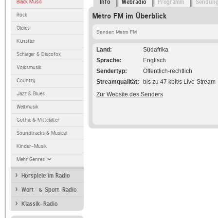
Black Music
Info
Webradio
Programm
Sendun
Rock
Metro FM im Überblick
Oldies
Sender: Metro FM
Künstler
Land
Südafrika
Schlager & Discofox
Sprache
Englisch
Volksmusik
Sendertyp
Öffentlich-rechtlich
Country
Streamqualität
bis zu 47 kbit/s Live-Stream
Jazz & Blues
Zur Website des Senders
Weltmusik
Gothic & Mittelalter
Soundtracks & Musical
Kinder-Musik
Mehr Genres
Hörspiele im Radio
Wort- & Sport-Radio
Klassik-Radio