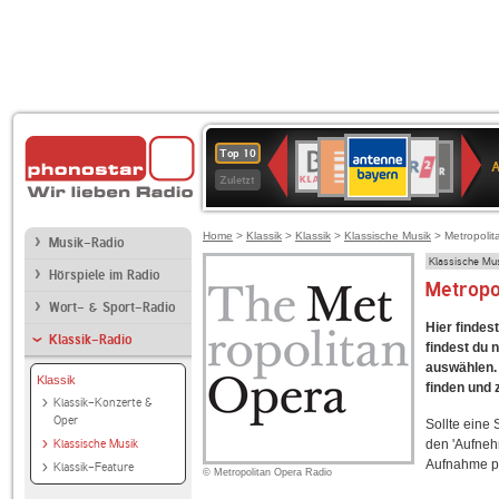
ANTENNE
Deutschlandfunk
WDR
BR-
Deutschlandfunk
80er
SWR3
WDR
NDR
SWR
Top 10
BAYERN
Kultur
2
KLASSIK
90er
4
2
Kultur
Zuletzt
OLDIE
ANTENNE
Home
>
Klassik
>
Klassik
>
Klassische Musik
> Metropolit
Musik-Radio
Klassische Mu
Hörspiele im Radio
Metropo
Wort- & Sport-Radio
Hier findes
Klassik-Radio
findest du 
auswählen. 
Klassik
finden und 
Klassik-Konzerte &
Oper
Sollte eine
Klassische Musik
den 'Aufneh
Aufnahme p
Klassik-Feature
© Metropolitan Opera Radio