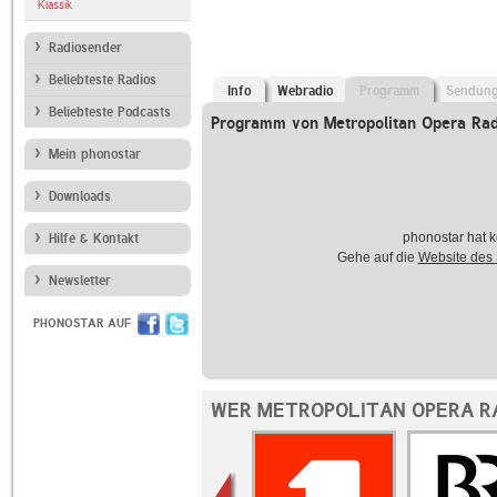
Klassik
Radiosender
Beliebteste Radios
Info
Webradio
Programm
Sendun
Beliebteste Podcasts
Programm von Metropolitan Opera Rad
Mein phonostar
Downloads
phonostar hat k
Hilfe & Kontakt
Gehe auf die
Website des
Newsletter
PHONOSTAR AUF
WER METROPOLITAN OPERA RA