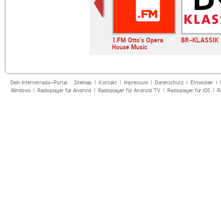
o Public
Ö1
1.FM Otto's Opera
BR-KLASSIK
lassical
House Music
Dein Internetradio-Portal :
Sitemap
|
Kontakt
|
Impressum
|
Datenschutz
|
Entwickler
|
Windows
|
Radioplayer für Android
|
Radioplayer für Android TV
|
Radioplayer für iOS
|
R