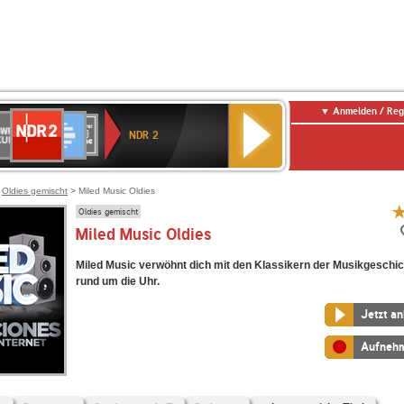
Anmelden / Reg
NDR
WR
Deutschlandfunk
SWR3
WDR
BR-
Deutschlandfunk
ANTENNE
80er
2
NDR 2
ltur
4
KLASSIK
Kultur
BAYERN
90er
OLDIE
ANTENNE
>
Oldies gemischt
> Miled Music Oldies
Oldies gemischt
Miled Music Oldies
Miled Music verwöhnt dich mit den Klassikern der Musikgeschi
rund um die Uhr.
Jetzt a
Aufneh