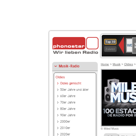
S
WDR
Top 10
Ku
2
Zuletzt
Home
>
Musik
>
Oldies
Musik-Radio
Oldies
Oldies gemischt
50er Jahre und älter
60er Jahre
70er Jahre
80er Jahre
90er Jahre
2000er
2010er
© Miled Music
2020er