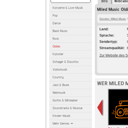
Info
Webradi
Konzerte & Live-Musik
Miled Music Old
Pop
Sender: Miled Music
>
Dance
Land
Black Music
Sprache
Rock
Sendertyp
Oldies
Streamqualität
Künstler
Zur Website des 
Schlager & Discofox
Volksmusik
Country
WER MILED 
Jazz & Blues
Weltmusik
Gothic & Mittelalter
Soundtracks & Musical
Kinder-Musik
Mehr Genres