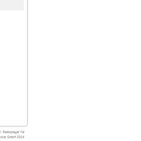
laut.fm oldies
Absolut Radio Absolut
Oldies Online Radio
Bella
|
Radioplayer für
star GmbH 2024