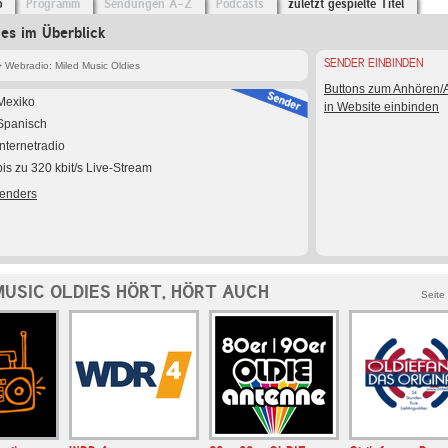
o
Programm
Sendungen A-Z
Podcasts
zuletzt gespielte Titel
ies im Überblick
SENDER EINBINDEN
 Webradio: Miled Music Oldies
Buttons zum Anhören
Mexiko
in Website einbinden
Spanisch
Internetradio
bis zu 320 kbit/s Live-Stream
Senders
MUSIC OLDIES HÖRT, HÖRT AUCH
Seite