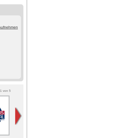
/Aufnehmen
1
von
5