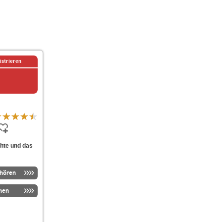
istrieren
chte und das
nhören
men