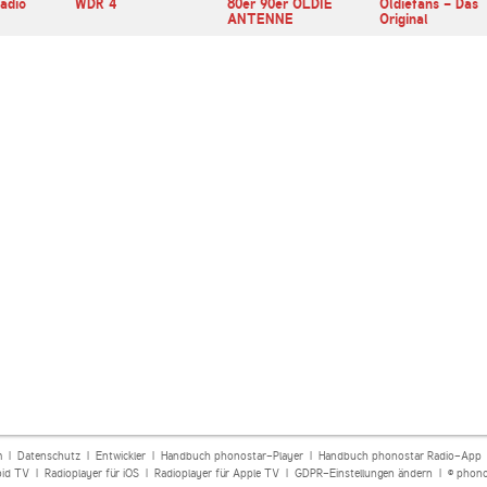
Radio
WDR 4
80er 90er OLDIE
Oldiefans - Das
ANTENNE
Original
m
|
Datenschutz
|
Entwickler
|
Handbuch phonostar-Player
|
Handbuch phonostar Radio-App
oid TV
|
Radioplayer für iOS
|
Radioplayer für Apple TV
|
GDPR-Einstellungen ändern
| © phono