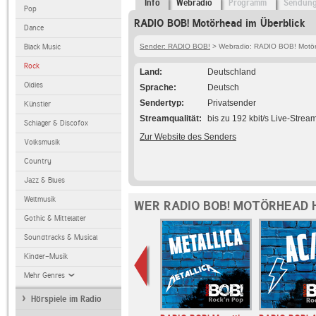
Info
Webradio
Programm
Sendun
Pop
RADIO BOB! Motörhead im Überblick
Dance
Black Music
Sender: RADIO BOB!
> Webradio: RADIO BOB! Motö
Rock
Land
Deutschland
Oldies
Sprache
Deutsch
Sendertyp
Privatsender
Künstler
Streamqualität
bis zu 192 kbit/s Live-Strea
Schlager & Discofox
Zur Website des Senders
Volksmusik
Country
Jazz & Blues
Weltmusik
WER RADIO BOB! MOTÖRHEAD 
Gothic & Mittelalter
Soundtracks & Musical
Kinder-Musik
Mehr Genres
Hörspiele im Radio