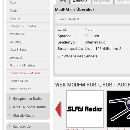
Info
Webradio
Programm
Sendun
Rock
ModFM im Überblick
Oldies
Künstler
Sender: ModFM
Schlager & Discofox
Land
Polen
Volksmusik
Sprache
Polnisch
Country
Sendertyp
Internetradio
Streamqualität
bis zu 128 kbit/s Live-Strea
Jazz & Blues
Zur Website des Senders
Weltmusik
Gothic & Mittelalter
Soundtracks & Musical
Kinder-Musik
WER MODFM HÖRT, HÖRT AUC
Mehr Genres
Hörspiele im Radio
Wort- & Sport-Radio
Klassik-Radio
Radiosender