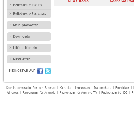
SLAY Radio
SceneSat Rad
Beliebteste Radios
Beliebteste Podcasts
Mein phonostar
Downloads
Hilfe & Kontakt
Newsletter
PHONOSTAR AUF
Dein Internetradio-Portal :
Sitemap
|
Kontakt
|
Impressum
|
Datenschutz
|
Entwickler
|
Windows
|
Radioplayer für Android
|
Radioplayer für Android TV
|
Radioplayer für iOS
|
R