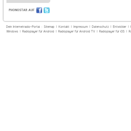
PHONOSTAR AUF
Dein Internetradio-Portal :
Sitemap
|
Kontakt
|
Impressum
|
Datenschutz
|
Entwickler
|
Windows
|
Radioplayer für Android
|
Radioplayer für Android TV
|
Radioplayer für iOS
|
R