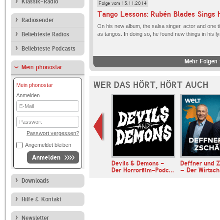
Klassik-Radio
Folge vom 15.11.2014
Radiosender
On his new album, the salsa singer, actor and one 
Beliebteste Radios
as tangos. In doing so, he found new things in his ly
Beliebteste Podcasts
Mehr Folgen 
Mein phonostar
WER DAS HÖRT, HÖRT AUCH
Mein phonostar
Anmelden
E-
Mail
Passwort
Passwort vergessen?
Angemeldet bleiben
Anmelden
muss ein
Devils & Demons -
Deffner und Z
n - Der Nr. …
Der Horrorfilm-Podc…
– Der Wirtsc
Downloads
Hilfe & Kontakt
Newsletter