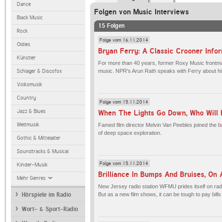
Dance
Folgen von Music Interviews
Black Music
15 Folgen
Rock
Folge vom 16.11.2014
Oldies
Künstler
For more than 40 years, former Roxy Music frontm
music. NPR's Arun Rath speaks with Ferry about hi
Schlager & Discofox
Volksmusik
Country
Folge vom 15.11.2014
Jazz & Blues
Weltmusik
Famed film director Melvin Van Peebles joined the 
of deep space exploration.
Gothic & Mittelalter
Soundtracks & Musical
Folge vom 15.11.2014
Kinder-Musik
Brilliance In Bumps And Bruises, On
Mehr Genres
New Jersey radio station WFMU prides itself on rad
Hörspiele im Radio
But as a new film shows, it can be tough to pay bill
Wort- & Sport-Radio