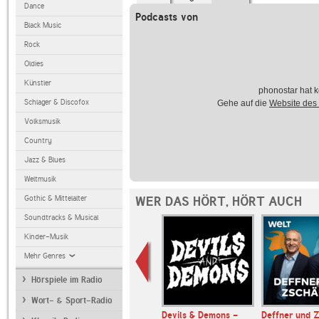
Dance
Podcasts von
Black Music
Rock
Oldies
Künstler
phonostar hat k
Schlager & Discofox
Gehe auf die
Website des
Volksmusik
Country
Jazz & Blues
Weltmusik
Gothic & Mittelalter
WER DAS HÖRT, HÖRT AUCH
Soundtracks & Musical
Kinder-Musik
Mehr Genres
Hörspiele im Radio
Wort- & Sport-Radio
er & Somuncu
Devils & Demons -
Deffner und Z