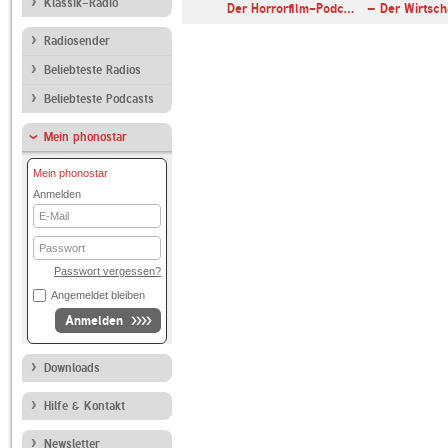
Klassik-Radio
Der Horrorfilm-Podc…
– Der Wirtsc
Radiosender
Beliebteste Radios
Beliebteste Podcasts
Mein phonostar
Mein phonostar
Anmelden
E-
Mail
Passwort
Passwort vergessen?
Angemeldet bleiben
Anmelden
Downloads
Hilfe & Kontakt
Newsletter