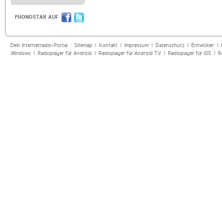
PHONOSTAR AUF
Dein Internetradio-Portal :
Sitemap
|
Kontakt
|
Impressum
|
Datenschutz
|
Entwickler
|
Windows
|
Radioplayer für Android
|
Radioplayer für Android TV
|
Radioplayer für iOS
|
R