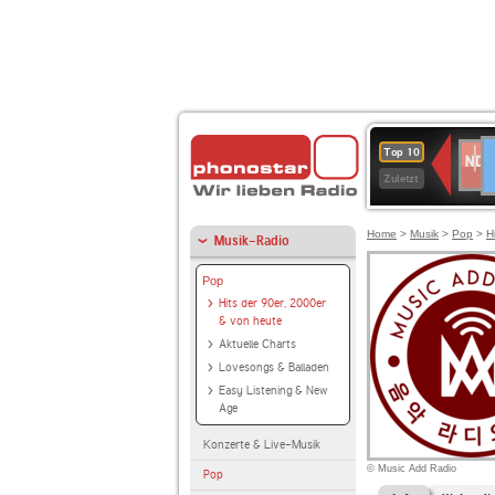
D
NDR
Top 10
2
Zuletzt
Home
>
Musik
>
Pop
>
H
Musik-Radio
Pop
Hits der 90er, 2000er
& von heute
Aktuelle Charts
Lovesongs & Balladen
Easy Listening & New
Age
Konzerte & Live-Musik
© Music Add Radio
Pop