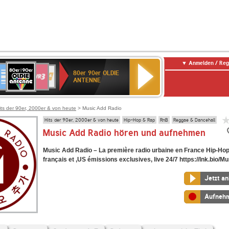
Anmelden / Reg
80er
eutschlandfunk
SWR3
WDR
SWR
80er 90er OLDIE
90er
4
Kultur
ANTENNE
OLDIE
ANTENNE
its der 90er, 2000er & von heute
> Music Add Radio
Hits der 90er, 2000er & von heute
Hip-Hop & Rap
RnB
Reggae & Dancehall
Music Add Radio hören und aufnehmen
Music Add Radio – La première radio urbaine en France Hip-Ho
français et ,US émissions exclusives, live 24/7 https://lnk.bio/
Jetzt a
Aufneh