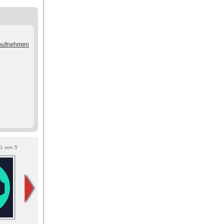
/Aufnehmen
1
von
5