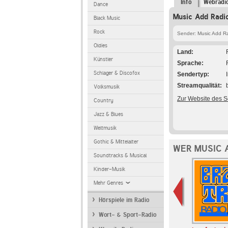
Info
Webradi
Dance
Music Add Radio
Black Music
Rock
Sender: Music Add R
Oldies
Land
Künstler
Sprache
Schlager & Discofox
Sendertyp
Streamqualität
Volksmusik
Zur Website des 
Country
Jazz & Blues
Weltmusik
Gothic & Mittelalter
WER MUSIC 
Soundtracks & Musical
Kinder-Musik
Mehr Genres
Hörspiele im Radio
Wort- & Sport-Radio