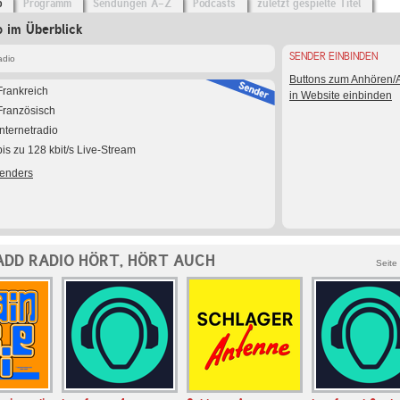
o
Programm
Sendungen A-Z
Podcasts
zuletzt gespielte Titel
 im Überblick
SENDER EINBINDEN
adio
Buttons zum Anhören
Frankreich
in Website einbinden
Französisch
Internetradio
bis zu 128 kbit/s Live-Stream
Senders
ADD RADIO HÖRT, HÖRT AUCH
Seite