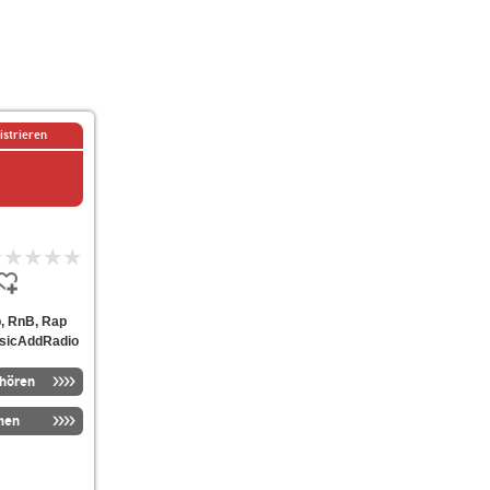
istrieren
p, RnB, Rap
MusicAddRadio
nhören
men