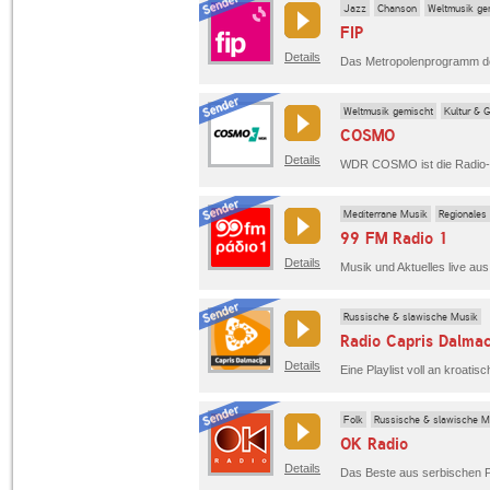
Jazz
Chanson
Weltmusik ge
FIP
Details
Weltmusik gemischt
Kultur & 
COSMO
Details
Mediterrane Musik
Regionales
99 FM Radio 1
Details
Musik und Aktuelles live aus
Russische & slawische Musik
Radio Capris Dalmac
Details
Eine Playlist voll an kroatis
Folk
Russische & slawische M
OK Radio
Details