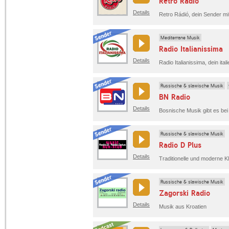
Retro Rádió
Details
Mediterrane Musik
Radio Italianissima
Details
Radio Italianissima, dein ita
Russische & slawische Musik
BN Radio
Details
Bosnische Musik gibt es bei
Russische & slawische Musik
Radio D Plus
Details
Traditionelle und moderne K
Russische & slawische Musik
Zagorski Radio
Details
Musik aus Kroatien