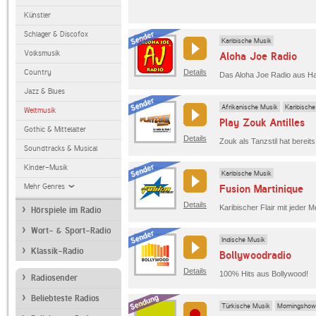
Künstler
Schlager & Discofox
Karibische Musik
Volksmusik
Aloha Joe Radio
Country
Details
Jazz & Blues
Afrikanische Musik
Karibisch
Weltmusik
Play Zouk Antilles
Gothic & Mittelalter
Details
Soundtracks & Musical
Kinder-Musik
Karibische Musik
Mehr Genres
Fusion Martinique
Details
Hörspiele im Radio
Wort- & Sport-Radio
Indische Musik
Klassik-Radio
Bollywoodradio
Details
100% Hits aus Bollywood!
Radiosender
Beliebteste Radios
Türkische Musik
Morningshow 