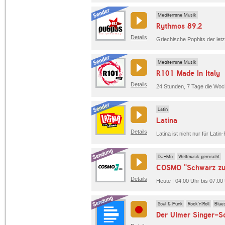
Mediterrane Musik
Rythmos 89.2
Details
Mediterrane Musik
R101 Made In Italy
Details
24 Stunden, 7 Tage die Woch
Latin
Latina
Details
DJ-Mix
Weltmusik gemischt
COSMO "Schwarz zu
Details
Heute | 04:00 Uhr bis 07:0
Soul & Funk
Rock'n'Roll
Blue
Der Ulmer Singer-So