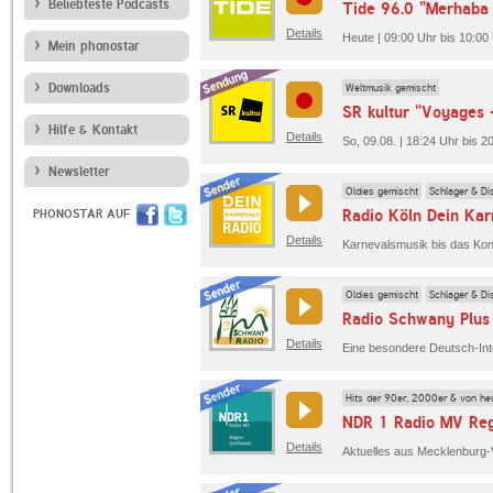
Beliebteste Podcasts
Tide 96.0 "Merhaba
Details
Heute | 09:00 Uhr bis 10:00 
Mein phonostar
Downloads
Weltmusik gemischt
SR kultur "Voyages 
Hilfe & Kontakt
Details
So, 09.08. | 18:24 Uhr bis 2
Newsletter
Oldies gemischt
Schlager & Di
Radio Köln Dein Kar
PHONOSTAR AUF
Details
Oldies gemischt
Schlager & Di
Radio Schwany Plus
Details
Hits der 90er, 2000er & von he
NDR 1 Radio MV Reg
Details