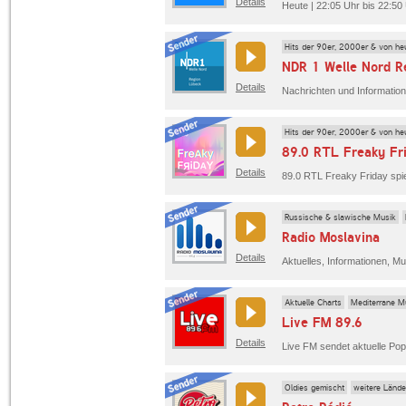
Details
Heute | 22:05 Uhr bis 22:50
Hits der 90er, 2000er & von he
NDR 1 Welle Nord R
Details
Hits der 90er, 2000er & von he
89.0 RTL Freaky Fr
Details
89.0 RTL Freaky Friday spielt
Russische & slawische Musik
Radio Moslavina
Details
Aktuelle Charts
Mediterrane M
Live FM 89.6
Details
Live FM sendet aktuelle Popm
Oldies gemischt
weitere Lände