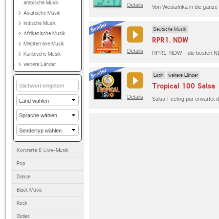
arabische Musik
Details
Asiatische Musik
Indische Musik
Deutsche Musik
Afrikanische Musik
RPR1. NDW
Mediterrane Musik
Details
Karibische Musik
weitere Länder
Latin
weitere Länder
Tropical 100 Salsa
Details
Salsa-Feeling pur erwartet d
Konzerte & Live-Musik
Pop
Dance
Black Music
Rock
Oldies