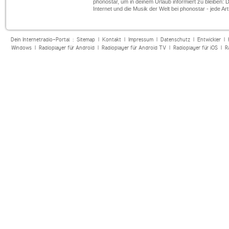
phonostar, um in deinem Urlaub informiert zu bleiben: 
Internet und die Musik der Welt bei phonostar - jede Ar
Dein Internetradio-Portal :
Sitemap
|
Kontakt
|
Impressum
|
Datenschutz
|
Entwickler
|
Windows
|
Radioplayer für Android
|
Radioplayer für Android TV
|
Radioplayer für iOS
|
R