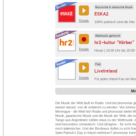
Russische & slawische Musik
ESKA2
Details
Weltmusik gemischt
hr2-kultur "Hörbar"
Details
Heute | 19:00 Uhr bis 20:00 
Folk
LiveIreland
Details
Me
Die Musik der Welt läuft im Radio. Und bei phonostar g
warten darauf, von dir entdeckt zu werden. Von türkisc
Merengue - die Welt hört Radio und phonostar bietet 
Musik, japanische Musik und die Musik der Welt, die m
Tango aus Argentinien zählen etwa zu der Weltmusik, di
sind besonders romantisch. Und übrigens - für echt 
noch italienischer. Und der Bordeaux duftet zu echt f
Saint Patrick's Day in Irland reinhören? phonostar kenn