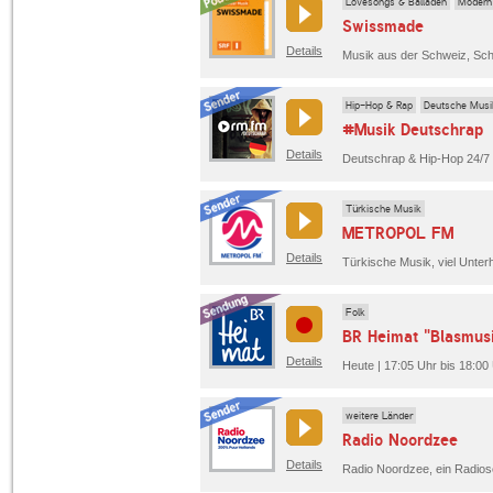
Lovesongs & Balladen
Modern
Swissmade
Details
Hip-Hop & Rap
Deutsche Musi
#Musik Deutschrap
Details
Türkische Musik
METROPOL FM
Details
Folk
BR Heimat "Blasmus
Details
Heute | 17:05 Uhr bis 18:00
weitere Länder
Radio Noordzee
Details