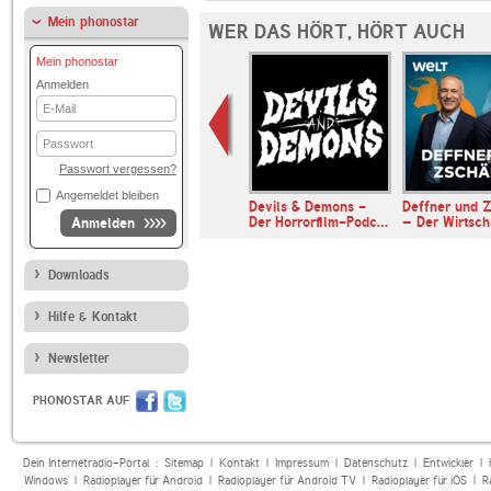
Mein phonostar
WER DAS HÖRT, HÖRT AUCH
Mein phonostar
Anmelden
E-
Mail
Passwort
Passwort vergessen?
Angemeldet bleiben
er & Somuncu
Devils & Demons -
Deffner und Z
Der Horrorfilm-Podc…
– Der Wirtsc
Anmelden
Downloads
Hilfe & Kontakt
Newsletter
PHONOSTAR AUF
Dein Internetradio-Portal :
Sitemap
|
Kontakt
|
Impressum
|
Datenschutz
|
Entwickler
|
Windows
|
Radioplayer für Android
|
Radioplayer für Android TV
|
Radioplayer für iOS
|
R