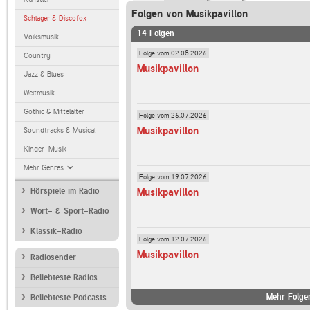
Folgen von Musikpavillon
Schlager & Discofox
14 Folgen
Volksmusik
Folge vom 02.08.2026
Country
Musikpavillon
Jazz & Blues
Weltmusik
Gothic & Mittelalter
Folge vom 26.07.2026
Musikpavillon
Soundtracks & Musical
Kinder-Musik
Mehr Genres
Folge vom 19.07.2026
Hörspiele im Radio
Musikpavillon
Wort- & Sport-Radio
Klassik-Radio
Folge vom 12.07.2026
Musikpavillon
Radiosender
Beliebteste Radios
Mehr Folgen
Beliebteste Podcasts