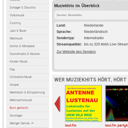
Muziekhits im Überblick
Schlager & Discofox
Volksmusik
Sender: Muziekhits
Country
Land
Niederlande
Jazz & Blues
Sprache
Niederländisch
Sendertyp
Internetradio
Weltmusik
Streamqualität
bis zu 320 kbit/s Live-Strea
Gothic & Mittelalter
Zur Website des Senders
Soundtracks & Musical
Kinder-Musik
Gay
Christliche Musik
WER MUZIEKHITS HÖRT, HÖRT
Gospel
Meditation & Entspannung
Weihnachtsmusik
Bunt gemischt
Sonstiges
Weniger Genres
o
Radio Bielefeld
laut.fm
laut.fm partyk