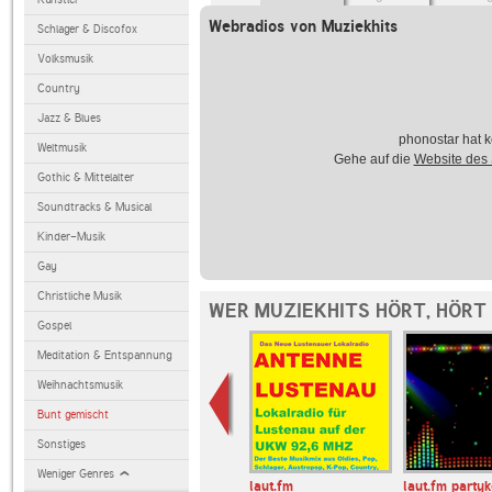
Webradios von Muziekhits
Schlager & Discofox
Volksmusik
Country
Jazz & Blues
phonostar hat k
Weltmusik
Gehe auf die
Website des
Gothic & Mittelalter
Soundtracks & Musical
Kinder-Musik
Gay
Christliche Musik
WER MUZIEKHITS HÖRT, HÖRT
Gospel
Meditation & Entspannung
Weihnachtsmusik
Bunt gemischt
Sonstiges
Weniger Genres
o
Radio Bielefeld
laut.fm
laut.fm partyk