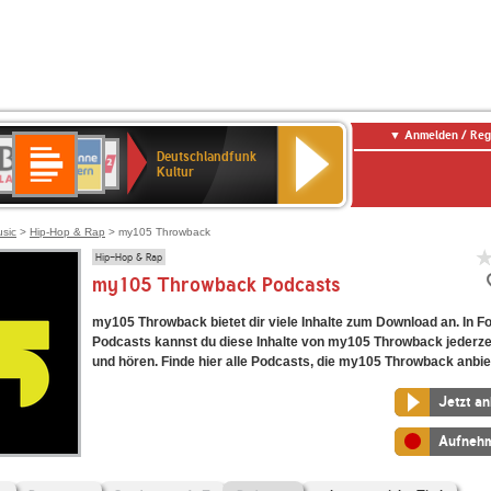
Anmelden / Reg
Deutschlandfunk
R-
ANTENNE
Deutschlandfunk
80er
SWR3
NDR
WDR
SWR
Deutschlandfunk
Kultur
LASSIK
BAYERN
90er
2
2
Kultur
Kultur
OLDIE
ANTENNE
usic
>
Hip-Hop & Rap
> my105 Throwback
Hip-Hop & Rap
my105 Throwback Podcasts
my105 Throwback bietet dir viele Inhalte zum Download an. In F
Podcasts kannst du diese Inhalte von my105 Throwback jederze
und hören. Finde hier alle Podcasts, die my105 Throwback anbie
Jetzt a
Aufneh