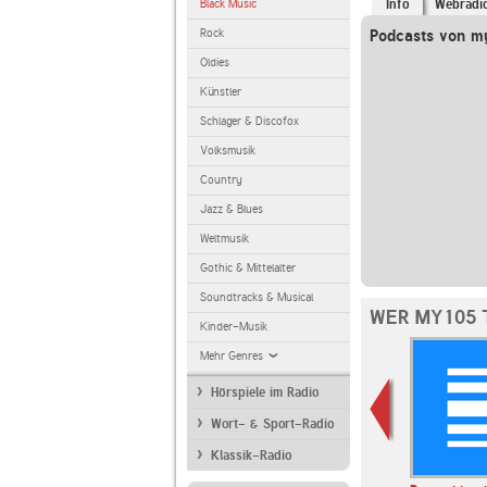
Black Music
Info
Webradi
Rock
Podcasts von 
Oldies
Künstler
Schlager & Discofox
Volksmusik
Country
Jazz & Blues
Weltmusik
Gothic & Mittelalter
Soundtracks & Musical
WER MY105 
Kinder-Musik
Mehr Genres
Hörspiele im Radio
Wort- & Sport-Radio
Klassik-Radio