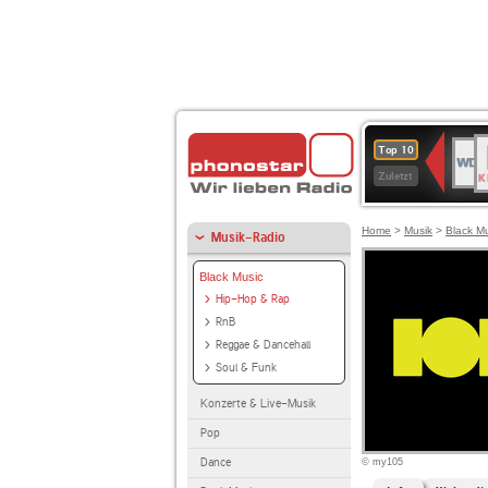
B
WDR
Top 10
K
4
Zuletzt
Home
>
Musik
>
Black M
Musik-Radio
Black Music
Hip-Hop & Rap
RnB
Reggae & Dancehall
Soul & Funk
Konzerte & Live-Musik
Pop
Dance
© my105