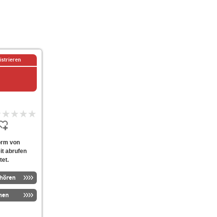
istrieren
orm von
it abrufen
tet.
nhören
men