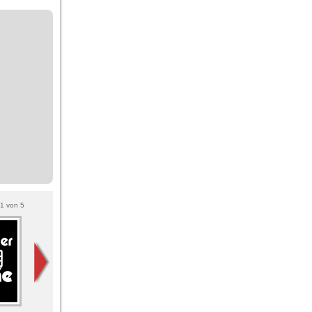
1
von
5