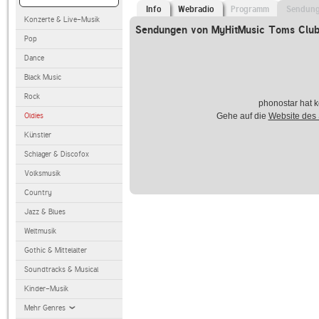
Info
Webradio
Programm
Sendun
Konzerte & Live-Musik
Sendungen von MyHitMusic Toms Clu
Pop
Dance
Black Music
Rock
phonostar hat k
Oldies
Gehe auf die
Website des
Künstler
Schlager & Discofox
Volksmusik
Country
Jazz & Blues
Weltmusik
Gothic & Mittelalter
Soundtracks & Musical
Kinder-Musik
Mehr Genres