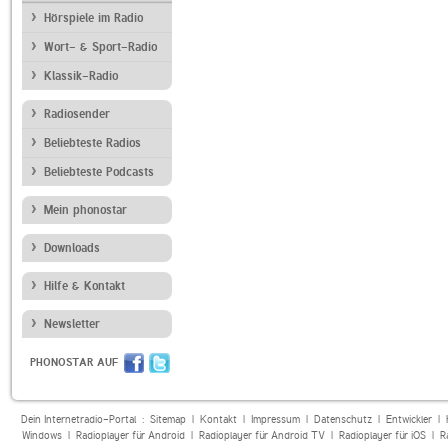
Hörspiele im Radio
Wort- & Sport-Radio
Klassik-Radio
Radiosender
Beliebteste Radios
Beliebteste Podcasts
Mein phonostar
Downloads
Hilfe & Kontakt
Newsletter
PHONOSTAR AUF
Dein Internetradio-Portal :
Sitemap
|
Kontakt
|
Impressum
|
Datenschutz
|
Entwickler
|
Windows
|
Radioplayer für Android
|
Radioplayer für Android TV
|
Radioplayer für iOS
|
R