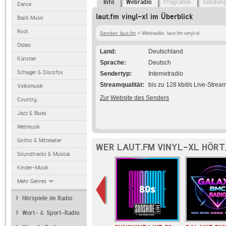
Info
Webradio
Programm
Sendun
Dance
laut.fm vinyl-xl im Überblick
Black Music
Rock
Sender: laut.fm
> Webradio: laut.fm vinyl-xl
Oldies
Land
Deutschland
Künstler
Sprache
Deutsch
Schlager & Discofox
Sendertyp
Internetradio
Streamqualität
bis zu 128 kbit/s Live-Strea
Volksmusik
Zur Website des Senders
Country
Jazz & Blues
Weltmusik
Gothic & Mittelalter
WER LAUT.FM VINYL-XL HÖRT
Soundtracks & Musical
Kinder-Musik
Mehr Genres
Hörspiele im Radio
Wort- & Sport-Radio