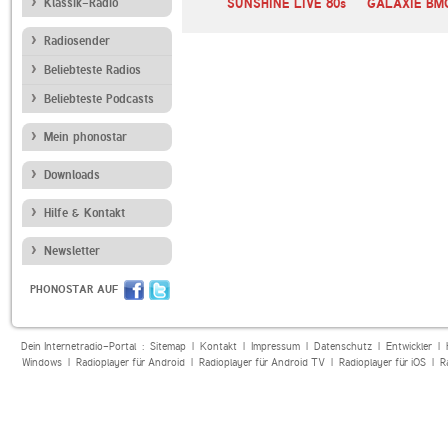
Klassik-Radio
SUNSHINE LIVE 80s
GALAXIE BM
Radiosender
Beliebteste Radios
Beliebteste Podcasts
Mein phonostar
Downloads
Hilfe & Kontakt
Newsletter
PHONOSTAR AUF
Dein Internetradio-Portal :
Sitemap
|
Kontakt
|
Impressum
|
Datenschutz
|
Entwickler
|
Windows
|
Radioplayer für Android
|
Radioplayer für Android TV
|
Radioplayer für iOS
|
R