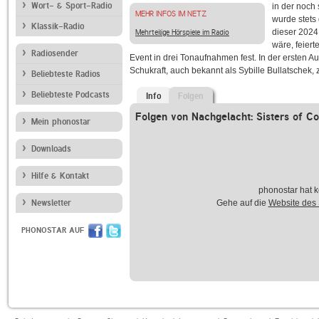
Wort- & Sport-Radio
in der noch
MEHR INFOS IM NETZ
wurde stets
Klassik-Radio
dieser 2024
Mehrteilige Hörspiele im Radio
wäre, feiert
Radiosender
Event in drei Tonaufnahmen fest. In der ersten
Schukraft, auch bekannt als Sybille Bullatschek, 
Beliebteste Radios
Beliebteste Podcasts
Info
Folgen
Folgen von Nachgelacht: Sisters of 
Mein phonostar
Downloads
Hilfe & Kontakt
phonostar hat k
Newsletter
Gehe auf die
Website des
PHONOSTAR AUF