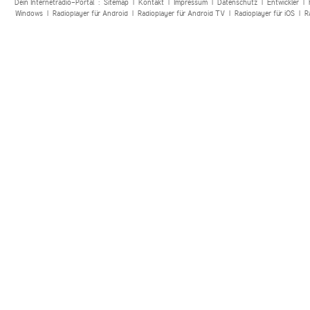
Dein Internetradio-Portal :
Sitemap
|
Kontakt
|
Impressum
|
Datenschutz
|
Entwickler
|
Windows
|
Radioplayer für Android
|
Radioplayer für Android TV
|
Radioplayer für iOS
|
R