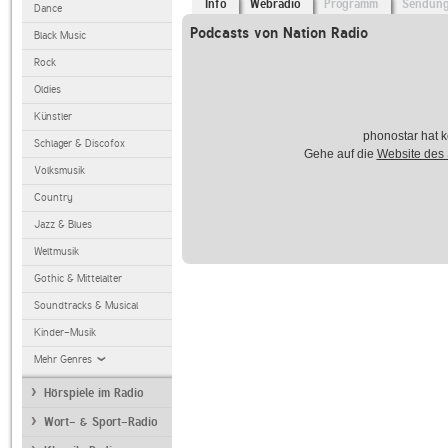
Info
Webradio
Programm
Sendun
Dance
Podcasts von Nation Radio
Black Music
Rock
Oldies
Künstler
phonostar hat k
Schlager & Discofox
Gehe auf die
Website des
Volksmusik
Country
Jazz & Blues
Weltmusik
Gothic & Mittelalter
Soundtracks & Musical
Kinder-Musik
Mehr Genres
Hörspiele im Radio
Wort- & Sport-Radio