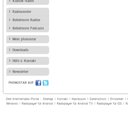
Klassik-Radio
Radiosender
Beliebteste Radios
Beliebteste Podcasts
Mein phonostar
Downloads
Hilfe & Kontakt
Newsletter
PHONOSTAR AUF
Dein Internetradio-Portal :
Sitemap
|
Kontakt
|
Impressum
|
Datenschutz
|
Entwickler
|
Windows
|
Radioplayer für Android
|
Radioplayer für Android TV
|
Radioplayer für iOS
|
R