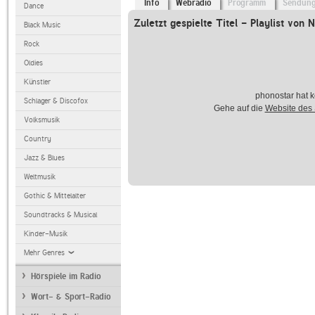
Info
Webradio
Programm
Sendun
Dance
Zuletzt gespielte Titel - Playlist von 
Black Music
Rock
Oldies
Künstler
phonostar hat k
Schlager & Discofox
Gehe auf die
Website des
Volksmusik
Country
Jazz & Blues
Weltmusik
Gothic & Mittelalter
Soundtracks & Musical
Kinder-Musik
Mehr Genres
Hörspiele im Radio
Wort- & Sport-Radio