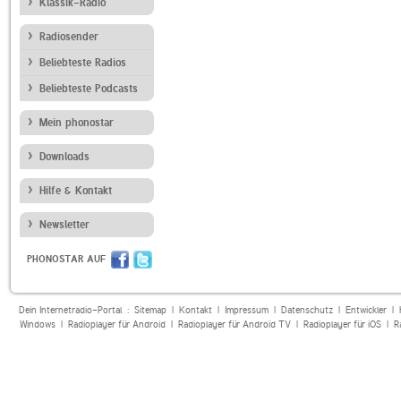
Klassik-Radio
Radiosender
Beliebteste Radios
Beliebteste Podcasts
Mein phonostar
Downloads
Hilfe & Kontakt
Newsletter
PHONOSTAR AUF
Dein Internetradio-Portal :
Sitemap
|
Kontakt
|
Impressum
|
Datenschutz
|
Entwickler
|
Windows
|
Radioplayer für Android
|
Radioplayer für Android TV
|
Radioplayer für iOS
|
R