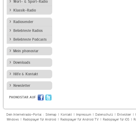
Wort- & Sport-Radio
Klassik-Radio
Radiosender
Beliebteste Radios
Beliebteste Podcasts
Mein phonostar
Downloads
Hilfe & Kontakt
Newsletter
PHONOSTAR AUF
Dein Internetradio-Portal :
Sitemap
|
Kontakt
|
Impressum
|
Datenschutz
|
Entwickler
|
Windows
|
Radioplayer für Android
|
Radioplayer für Android TV
|
Radioplayer für iOS
|
R