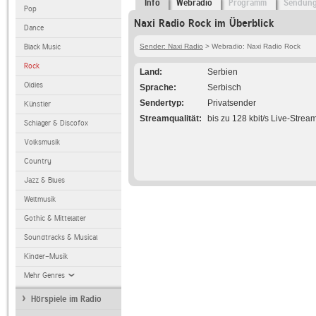
Info
Webradio
Programm
Sendun
Pop
Naxi Radio Rock im Überblick
Dance
Black Music
Sender: Naxi Radio
> Webradio: Naxi Radio Rock
Rock
Land
Serbien
Oldies
Sprache
Serbisch
Sendertyp
Privatsender
Künstler
Streamqualität
bis zu 128 kbit/s Live-Strea
Schlager & Discofox
Volksmusik
Country
Jazz & Blues
Weltmusik
Gothic & Mittelalter
Soundtracks & Musical
Kinder-Musik
Mehr Genres
Hörspiele im Radio