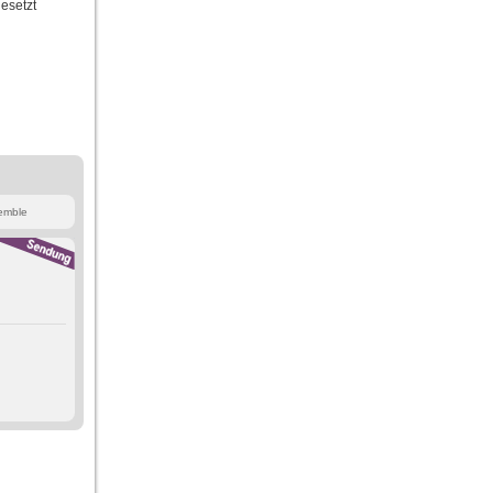
esetzt
emble