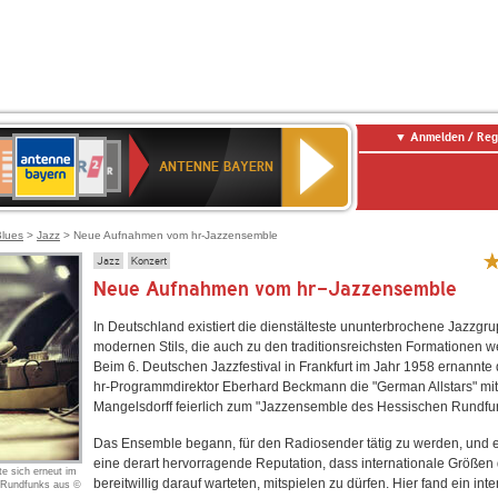
Anmelden / Reg
ANTENNE
eutschlandfunk
WDR
Deutschlandfunk
80er
SWR3
WDR
NDR
SWR
BAYERN
ANTENNE BAYERN
ltur
2
SIK
90er
4
2
Kultur
OLDIE
ANTENNE
Blues
>
Jazz
> Neue Aufnahmen vom hr-Jazzensemble
Jazz
Konzert
Neue Aufnahmen vom hr-Jazzensemble
In Deutschland existiert die dienstälteste ununterbrochene Jazzgr
modernen Stils, die auch zu den traditionsreichsten Formationen wel
Beim 6. Deutschen Jazzfestival in Frankfurt im Jahr 1958 ernannte
hr-Programmdirektor Eberhard Beckmann die "German Allstars" mit 
Mangelsdorff feierlich zum "Jazzensemble des Hessischen Rundfu
Das Ensemble begann, für den Radiosender tätig zu werden, und e
eine derart hervorragende Reputation, dass internationale Größen 
e sich erneut im
bereitwillig darauf warteten, mitspielen zu dürfen. Hier fand ein inte
 Rundfunks aus ©