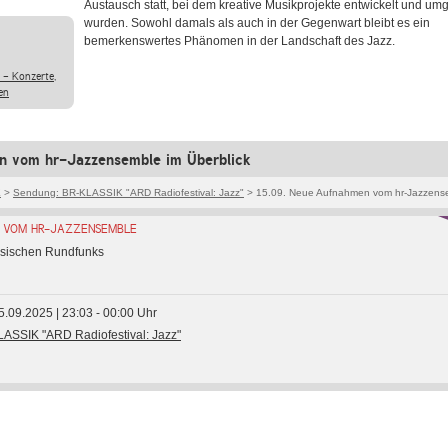
Austausch statt, bei dem kreative Musikprojekte entwickelt und umg
wurden. Sowohl damals als auch in der Gegenwart bleibt es ein
bemerkenswertes Phänomen in der Landschaft des Jazz.
 - Konzerte,
en
 vom hr-Jazzensemble im Überblick
K
>
Sendung: BR-KLASSIK "ARD Radiofestival: Jazz"
> 15.09. Neue Aufnahmen vom hr-Jazzens
 VOM HR-JAZZENSEMBLE
ssischen Rundfunks
5.09.2025 | 23:03 - 00:00 Uhr
ASSIK "ARD Radiofestival: Jazz"