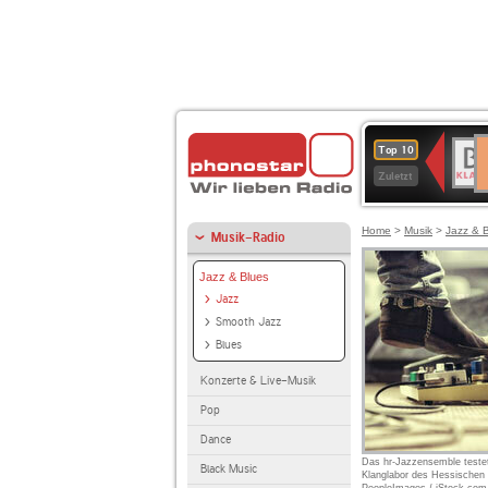
D
BR-
Top 10
Ku
KLAS
Zuletzt
Home
>
Musik
>
Jazz & 
Musik-Radio
Jazz & Blues
Jazz
Smooth Jazz
Blues
Konzerte & Live-Musik
Pop
Dance
Das hr-Jazzensemble testet
Black Music
Klanglabor des Hessischen