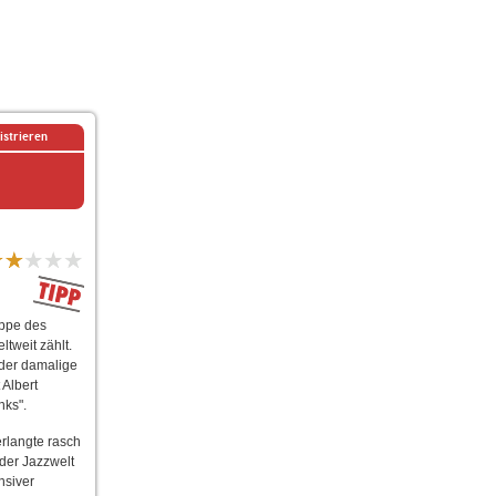
istrieren
uppe des
tweit zählt.
 der damalige
Albert
nks".
rlangte rasch
der Jazzwelt
nsiver