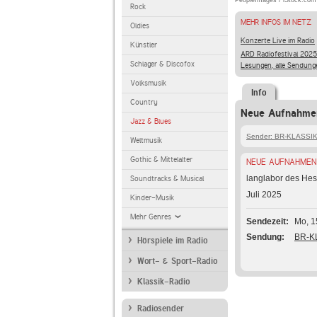
PeopleImages / iStock.com
Rock
MEHR INFOS IM NETZ
Oldies
Konzerte Live im Radio
Künstler
ARD Radiofestival 2025
Schlager & Discofox
Lesungen, alle Sendung
Volksmusik
Info
Country
Neue Aufnahmen
Jazz & Blues
Sender: BR-KLASSI
Weltmusik
Gothic & Mittelalter
NEUE AUFNAHMEN
langlabor des He
Soundtracks & Musical
Juli 2025
Kinder-Musik
Mehr Genres
Sendezeit
Mo, 1
Sendung
BR-KL
Hörspiele im Radio
Wort- & Sport-Radio
Klassik-Radio
Radiosender