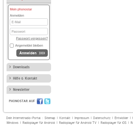
Mein phonostar
Anmelden
E-
Mail
Passwort
Passwort vergessen?
Angemeldet bleiben
Anmelden
Downloads
Hilfe & Kontakt
Newsletter
PHONOSTAR AUF
Dein Internetradio-Portal :
Sitemap
|
Kontakt
|
Impressum
|
Datenschutz
|
Entwickler
|
Windows
|
Radioplayer für Android
|
Radioplayer für Android TV
|
Radioplayer für iOS
|
R