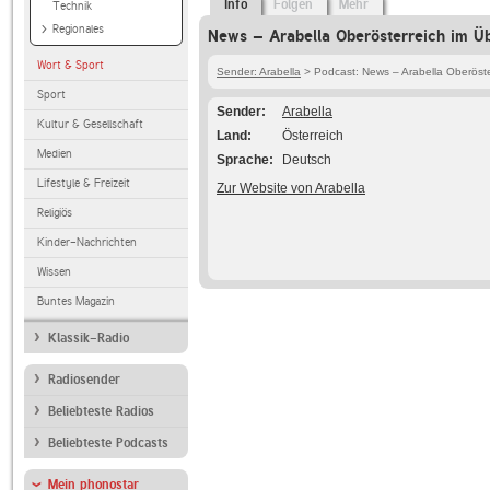
Info
Folgen
Mehr
Technik
Regionales
News – Arabella Oberösterreich im Üb
Wort & Sport
Sender: Arabella
> Podcast: News – Arabella Oberöste
Sport
Sender
Arabella
Kultur & Gesellschaft
Land
Österreich
Medien
Sprache
Deutsch
Lifestyle & Freizeit
Zur Website von Arabella
Religiös
Kinder-Nachrichten
Wissen
Buntes Magazin
Klassik-Radio
Radiosender
Beliebteste Radios
Beliebteste Podcasts
Mein phonostar