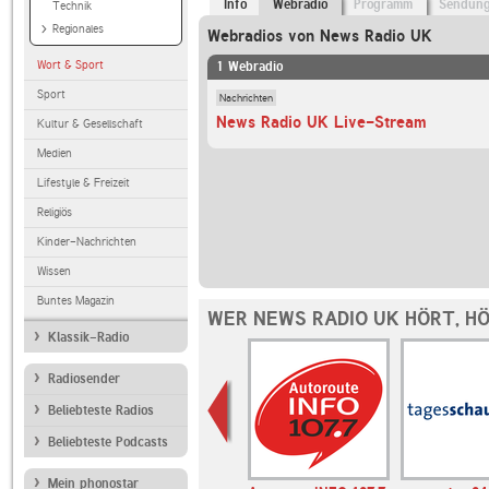
Info
Webradio
Programm
Sendun
Technik
Regionales
Webradios von News Radio UK
Wort & Sport
1 Webradio
Sport
Nachrichten
News Radio UK Live-Stream
Kultur & Gesellschaft
Medien
Lifestyle & Freizeit
Religiös
Kinder-Nachrichten
Wissen
Buntes Magazin
WER NEWS RADIO UK HÖRT, H
Klassik-Radio
Radiosender
Beliebteste Radios
Beliebteste Podcasts
Mein phonostar