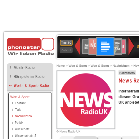
Deutschlandfunk
NDR
80er
SWR
SWR3
Top 10
D
2
90er
Kultur
Zuletzt
OLDIE
ANTENNE
Home
>
Wort & Sport
>
Wort & Sport
>
Nachrichten
> New
Musik-Radio
Nachrichten
Hörspiele im Radio
News Ra
Wort- & Sport-Radio
Internetrad
diesem Gru
Wort & Sport
UK anbietet,
Feature
Talk
Nachrichten
Politik
Wirtschaft
© News Radio UK
Wissenschaft &