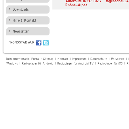
iss Jazz
BBC World Service
Autoroute INFO 107.7
tagesschau24
News
Rhône-Alpes
Downloads
Hilfe & Kontakt
Newsletter
PHONOSTAR AUF
Dein Internetradio-Portal :
Sitemap
|
Kontakt
|
Impressum
|
Datenschutz
|
Entwickler
|
Windows
|
Radioplayer für Android
|
Radioplayer für Android TV
|
Radioplayer für iOS
|
R