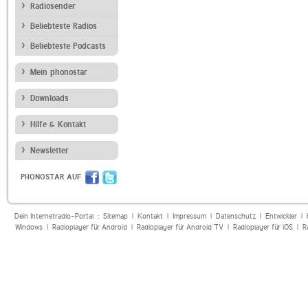
Radiosender
Beliebteste Radios
Beliebteste Podcasts
Mein phonostar
Downloads
Hilfe & Kontakt
Newsletter
PHONOSTAR AUF
Dein Internetradio-Portal :
Sitemap
|
Kontakt
|
Impressum
|
Datenschutz
|
Entwickler
|
Windows
|
Radioplayer für Android
|
Radioplayer für Android TV
|
Radioplayer für iOS
|
R