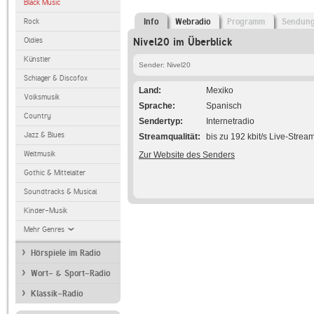
Black Music
Rock
Info
Webradio
Programm
Sendun
Oldies
Nivel20 im Überblick
Künstler
Sender: Nivel20
Schlager & Discofox
Land
Mexiko
Volksmusik
Sprache
Spanisch
Country
Sendertyp
Internetradio
Jazz & Blues
Streamqualität
bis zu 192 kbit/s Live-Strea
Weltmusik
Zur Website des Senders
Gothic & Mittelalter
Soundtracks & Musical
Kinder-Musik
Mehr Genres
Hörspiele im Radio
Wort- & Sport-Radio
Klassik-Radio