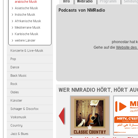
Info
Webradio
Programm
Sendun
arabische Musik
Asiatische Musik
Podcasts von NMRadio
Indische Musik
Afrikanische Musik
Mediterrane Musik
Karibische Musik
weitere Länder
phonostar hat k
Gehe auf die
Website des
Konzerte & Live-Musik
Pop
Dance
Black Music
Rock
WER NMRADIO HÖRT, HÖRT AU
Oldies
Künstler
Schlager & Discofox
Volksmusik
Country
Jazz & Blues