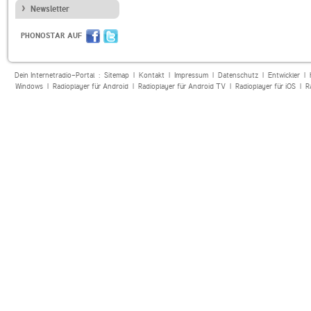
Newsletter
PHONOSTAR AUF
Dein Internetradio-Portal :
Sitemap
|
Kontakt
|
Impressum
|
Datenschutz
|
Entwickler
|
Windows
|
Radioplayer für Android
|
Radioplayer für Android TV
|
Radioplayer für iOS
|
R