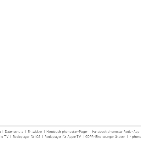
m
|
Datenschutz
|
Entwickler
|
Handbuch phonostar-Player
|
Handbuch phonostar Radio-App
oid TV
|
Radioplayer für iOS
|
Radioplayer für Apple TV
|
GDPR-Einstellungen ändern
| © phono