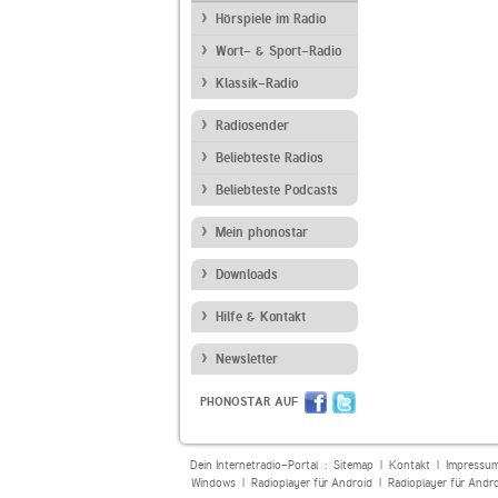
Hörspiele im Radio
Wort- & Sport-Radio
Klassik-Radio
Radiosender
Beliebteste Radios
Beliebteste Podcasts
Mein phonostar
Downloads
Hilfe & Kontakt
Newsletter
PHONOSTAR AUF
Dein Internetradio-Portal :
Sitemap
|
Kontakt
|
Impressu
Windows
|
Radioplayer für Android
|
Radioplayer für Andr