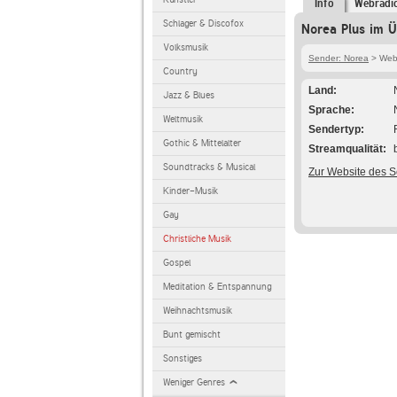
Info
Webradi
Schlager & Discofox
Norea Plus im Ü
Volksmusik
Sender: Norea
> Webr
Country
Land
Jazz & Blues
Sprache
Weltmusik
Sendertyp
Gothic & Mittelalter
Streamqualität
Soundtracks & Musical
Zur Website des 
Kinder-Musik
Gay
Christliche Musik
Gospel
Meditation & Entspannung
Weihnachtsmusik
Bunt gemischt
Sonstiges
Weniger Genres