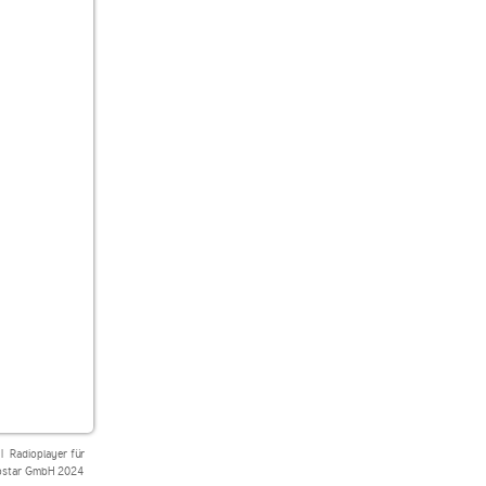
|
Radioplayer für
star GmbH 2024