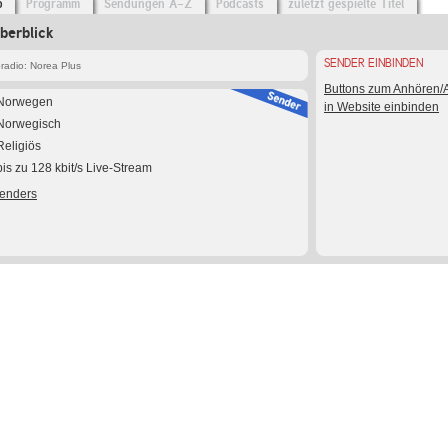
o
Programm
Sendungen A-Z
Podcasts
zuletzt gespielte Titel
berblick
SENDER EINBINDEN
adio: Norea Plus
Buttons zum Anhören
Norwegen
in Website einbinden
Norwegisch
Religiös
bis zu 128 kbit/s Live-Stream
Senders