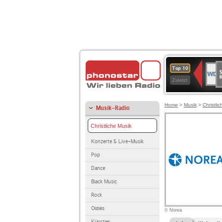
S
WDR
Top 10
Ku
2
Zuletzt
Home
>
Musik
>
Christli
Musik-Radio
Christliche Musik
Konzerte & Live-Musik
Pop
Dance
Black Music
Rock
Oldies
© Norea
Künstler