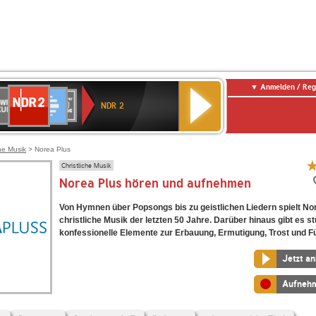
Anmelden / Reg
NDR
WR
Deutschlandfunk
SWR3
WDR
BR-
Deutschlandfunk
ANTENNE
80er
2
NDR 2
ltur
4
KLASSIK
Kultur
BAYERN
90er
OLDIE
ANTENNE
che Musik
> Norea Plus
Christliche Musik
Norea Plus hören und aufnehmen
Von Hymnen über Popsongs bis zu geistlichen Liedern spielt No
christliche Musik der letzten 50 Jahre. Darüber hinaus gibt es st
konfessionelle Elemente zur Erbauung, Ermutigung, Trost und F
Jetzt a
Aufneh