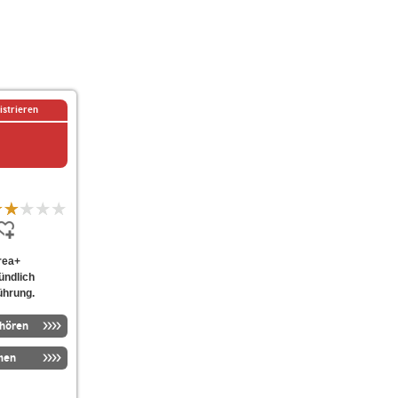
istrieren
rea+
ündlich
ührung.
nhören
men