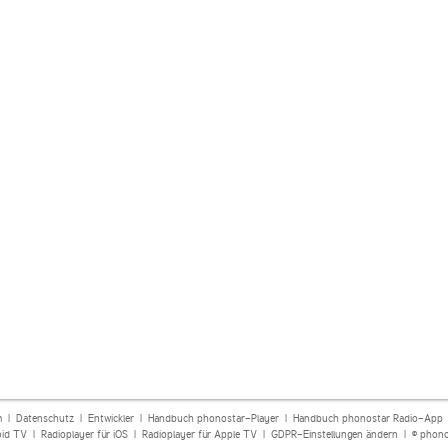
m
|
Datenschutz
|
Entwickler
|
Handbuch phonostar-Player
|
Handbuch phonostar Radio-App
oid TV
|
Radioplayer für iOS
|
Radioplayer für Apple TV
|
GDPR-Einstellungen ändern
| © phono