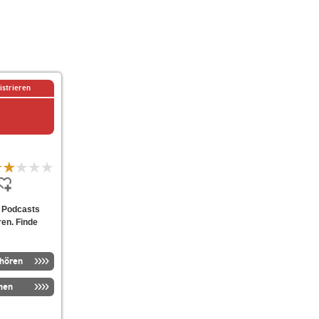
istrieren
n Podcasts
ren. Finde
nhören
men