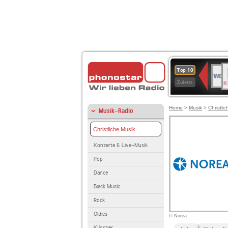
B
WDR
Top 10
K
4
Zuletzt
Home
>
Musik
>
Christli
Musik-Radio
Christliche Musik
Konzerte & Live-Musik
Pop
Dance
Black Music
Rock
Oldies
© Norea
Künstler