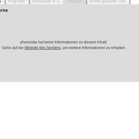
o
Programm
Sendungen A-Z
Podcasts
zuletzt gespielte Titel
orea
phonostar hat keine Informationen zu diesem Inhalt.
Gehe auf die
Website des Senders
, um weitere Informationen zu erhalten.