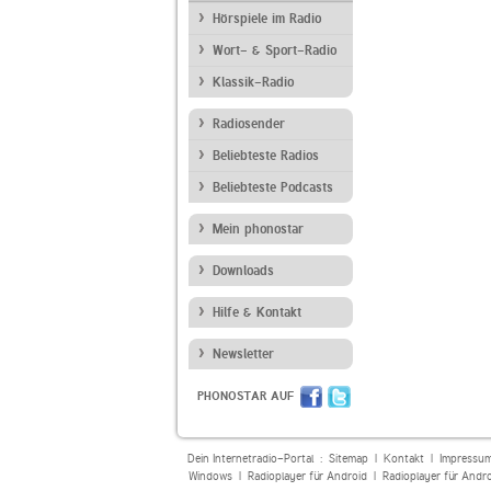
Hörspiele im Radio
Wort- & Sport-Radio
Klassik-Radio
Radiosender
Beliebteste Radios
Beliebteste Podcasts
Mein phonostar
Downloads
Hilfe & Kontakt
Newsletter
PHONOSTAR AUF
Dein Internetradio-Portal :
Sitemap
|
Kontakt
|
Impressu
Windows
|
Radioplayer für Android
|
Radioplayer für Andr