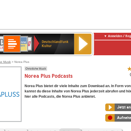
Anmelden / Reg
Deutschlandfunk
R-
ANTENNE
Deutschlandfunk
80er
SWR3
NDR
WDR
SWR
Deutschlandfunk
Kultur
LASSIK
BAYERN
90er
2
2
Kultur
Kultur
OLDIE
ANTENNE
che Musik
> Norea Plus
Christliche Musik
Norea Plus Podcasts
Norea Plus bietet dir viele Inhalte zum Download an. In Form vo
kannst du diese Inhalte von Norea Plus jederzeit abrufen und hö
hier alle Podcasts, die Norea Plus anbietet.
Jetzt a
Aufneh