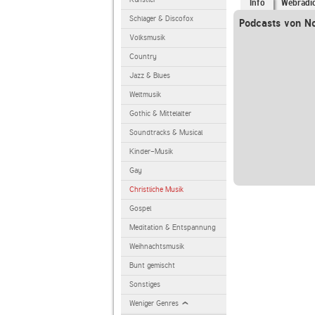
Info
Webradi
Schlager & Discofox
Podcasts von N
Volksmusik
Country
Jazz & Blues
Weltmusik
Gothic & Mittelalter
Soundtracks & Musical
Kinder-Musik
Gay
Christliche Musik
Gospel
Meditation & Entspannung
Weihnachtsmusik
Bunt gemischt
Sonstiges
Weniger Genres