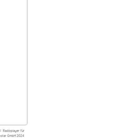
|
Radioplayer für
star GmbH 2024