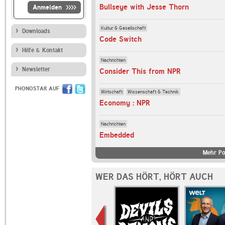
Bullseye with Jesse Thorn
Anmelden
Kultur & Gesellschaft
Downloads
Code Switch
Hilfe & Kontakt
Nachrichten
Newsletter
Consider This from NPR
PHONOSTAR AUF
Wirtschaft
Wissenschaft & Technik
Economy : NPR
Nachrichten
Embedded
Mehr Po
WER DAS HÖRT, HÖRT AUCH