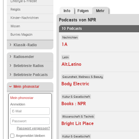
Lifestyle & Freizeit
Religiös
Info
Folgen
Mehr
Kinder-Nachrichten
Podcasts von NPR
Wissen
10 Podcasts
Buntes Magazin
Nachrichten
1A
Klassik-Radio
Radiosender
Latin
Alt.Latino
Beliebteste Radios
Beliebteste Podcasts
Gesundheit, Wellness & Beauty
Body Electric
Mein phonostar
Kultur & Gesellschaft
Mein phonostar
Books : NPR
Anmelden
E-
Mail
Wissenschaft & Technik
Passwort
Bright Lit Place
Passwort vergessen?
Angemeldet bleiben
Kultur & Gesellschaft