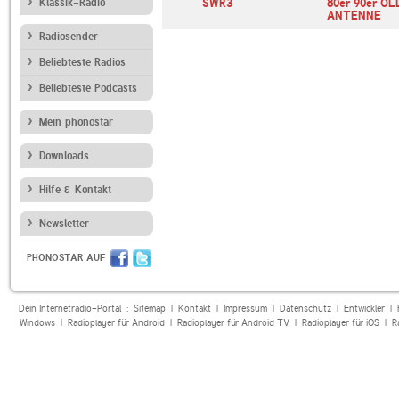
E LIVE
Klassik-Radio
SWR3
80er 90er OL
no
ANTENNE
Radiosender
Beliebteste Radios
Beliebteste Podcasts
Mein phonostar
Downloads
Hilfe & Kontakt
Newsletter
PHONOSTAR AUF
Dein Internetradio-Portal :
Sitemap
|
Kontakt
|
Impressum
|
Datenschutz
|
Entwickler
|
Windows
|
Radioplayer für Android
|
Radioplayer für Android TV
|
Radioplayer für iOS
|
R