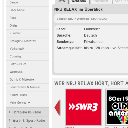
Info
Webradio
Programm
Sendun
Dance
NRJ RELAX im Überblick
Black Music
Rock
Sender: NRJ
> Webradio: NRJ RELAX
Oldies
Land
Frankreich
Künstler
Sprache
Deutsch
Schlager & Discofox
Sendertyp
Privatsender
Streamqualität
bis zu 128 kbit/s Live-Strea
Volksmusik
Country
Jazz & Blues
Weltmusik
Gothic & Mittelalter
WER NRJ RELAX HÖRT, HÖRT 
Soundtracks & Musical
Kinder-Musik
Mehr Genres
Hörspiele im Radio
Wort- & Sport-Radio