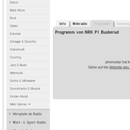
Dance
Black Music
Rock
Info
Webradio
Programm
Sendun
Oldies
Programm von NRK P1 Buskerud
Künstler
Schlager & Discofox
Volksmusik
Country
phonostar hat k
Jazz & Blues
Gehe auf die
Website des
Weltmusik
Gothic & Mittelalter
Soundtracks & Musical
Kinder-Musik
Mehr Genres
Hörspiele im Radio
Wort- & Sport-Radio