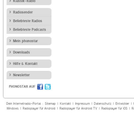
Klassik-Radio
Radiosender
Beliebteste Radios
Beliebteste Podcasts
Mein phonostar
Downloads
Hilfe & Kontakt
Newsletter
PHONOSTAR AUF
Dein Internetradio-Portal :
Sitemap
|
Kontakt
|
Impressum
|
Datenschutz
|
Entwickler
|
Windows
|
Radioplayer für Android
|
Radioplayer für Android TV
|
Radioplayer für iOS
|
R