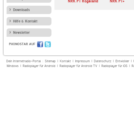
NRK P1 Rogaland
NRK P1+
Downloads
Hilfe & Kontakt
Newsletter
PHONOSTAR AUF
Dein Internetradio-Portal :
Sitemap
|
Kontakt
|
Impressum
|
Datenschutz
|
Entwickler
|
Windows
|
Radioplayer für Android
|
Radioplayer für Android TV
|
Radioplayer für iOS
|
R