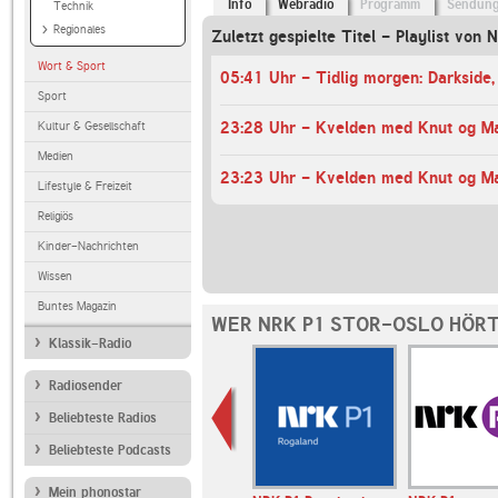
Info
Webradio
Programm
Sendun
Technik
Regionales
Zuletzt gespielte Titel - Playlist von
Wort & Sport
Sport
Kultur & Gesellschaft
Medien
Lifestyle & Freizeit
Religiös
Kinder-Nachrichten
Wissen
Buntes Magazin
WER NRK P1 STOR-OSLO HÖRT
Klassik-Radio
Radiosender
Beliebteste Radios
Beliebteste Podcasts
Mein phonostar