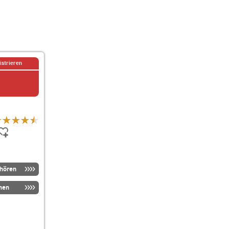
istrieren
nhören
men