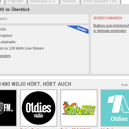
o
Programm
Sendungen A-Z
Podcasts
zuletzt gespielte Titel
O im Überblick
SENDER EINBINDEN
 WDJO
Buttons zum Anhören
USA
in Website einbinden
Englisch
Lokalradio
bis zu 128 kbit/s Live-Stream
Senders
1480 WDJO HÖRT, HÖRT AUCH
Seite