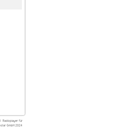
Oldies N More Radio 2
Oldies 96.7
AMV Oldies and
Evergreens
|
Radioplayer für
star GmbH 2024