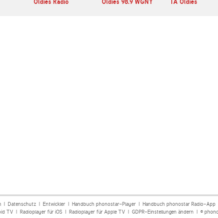
Oldies Radio
Oldies 98.9 WGNY
1A Oldies
m
|
Datenschutz
|
Entwickler
|
Handbuch phonostar-Player
|
Handbuch phonostar Radio-App
oid TV
|
Radioplayer für iOS
|
Radioplayer für Apple TV
|
GDPR-Einstellungen ändern
| © phono