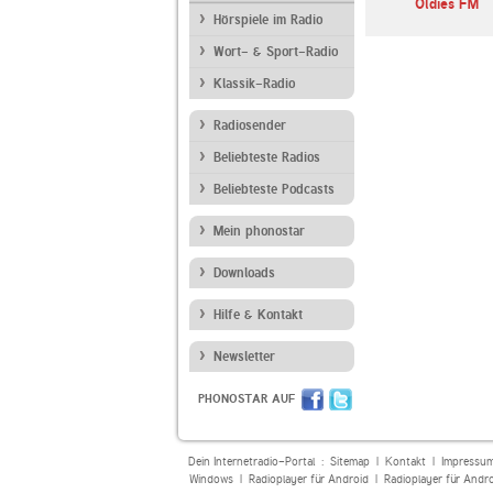
Oldies FM
Hörspiele im Radio
Wort- & Sport-Radio
Klassik-Radio
Radiosender
Beliebteste Radios
Beliebteste Podcasts
Mein phonostar
Downloads
Hilfe & Kontakt
Newsletter
PHONOSTAR AUF
Dein Internetradio-Portal :
Sitemap
|
Kontakt
|
Impressu
Windows
|
Radioplayer für Android
|
Radioplayer für Andr