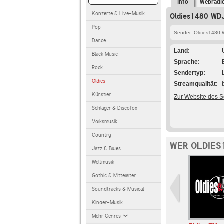
Info
Webradi
Konzerte & Live-Musik
Oldies1480 WDJ
Pop
Sender: Oldies1480
Dance
Land
Black Music
Sprache
Rock
Sendertyp
Oldies
Streamqualität
Künstler
Zur Website des 
Schlager & Discofox
Volksmusik
Country
WER OLDIES
Jazz & Blues
Weltmusik
Gothic & Mittelalter
Soundtracks & Musical
Kinder-Musik
Mehr Genres