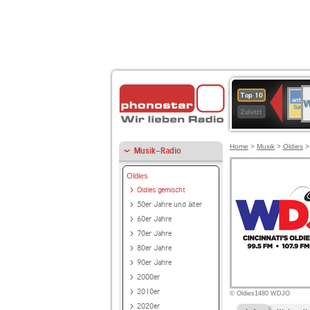
W
ANT
Top 10
2
BAY
Zuletzt
Home
>
Musik
>
Oldies
Musik-Radio
Oldies
Oldies gemischt
50er Jahre und älter
60er Jahre
70er Jahre
80er Jahre
90er Jahre
2000er
2010er
© Oldies1480 WDJO
2020er