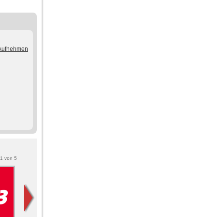
/Aufnehmen
1
von
5