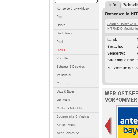
Info
Webradi
Konzerte & Live-Musik
Ostseewelle HI
Pop
Sender: Ostseewelle
Dance
HIT-RADIO Mecklenbu
Black Music
Land
Rock
Sprache
Oldies
Sendertyp
Künstler
Streamqualität
Schlager & Discofox
Zur Website des 
Volksmusik
Country
Jazz & Blues
WER OSTSEE
VORPOMMERN
Weltmusik
Gothic & Mittelalter
Soundtracks & Musical
Kinder-Musik
Mehr Genres