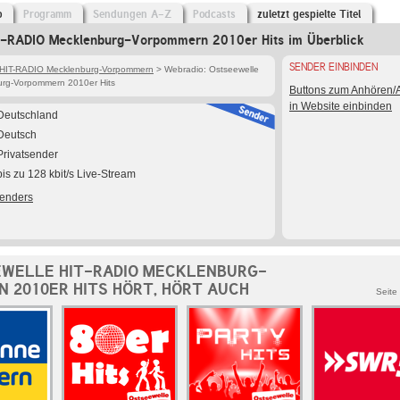
o
Programm
Sendungen A-Z
Podcasts
zuletzt gespielte Titel
T-RADIO Mecklenburg-Vorpommern 2010er Hits im Überblick
SENDER EINBINDEN
 HIT-RADIO Mecklenburg-Vorpommern
> Webradio: Ostseewelle
rg-Vorpommern 2010er Hits
Buttons zum Anhören
in Website einbinden
Deutschland
Deutsch
Privatsender
bis zu 128 kbit/s Live-Stream
Senders
WELLE HIT-RADIO MECKLENBURG-
 2010ER HITS HÖRT, HÖRT AUCH
Seite