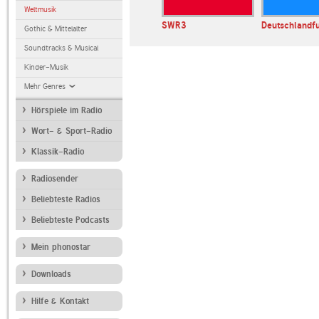
Weltmusik
n The Mix
Ostseewelle HIT-
SWR3
Deutschlandf
Gothic & Mittelalter
RADIO Mecklenburg…
Soundtracks & Musical
Kinder-Musik
Mehr Genres
Hörspiele im Radio
Wort- & Sport-Radio
Klassik-Radio
Radiosender
Beliebteste Radios
Beliebteste Podcasts
Mein phonostar
Downloads
Hilfe & Kontakt