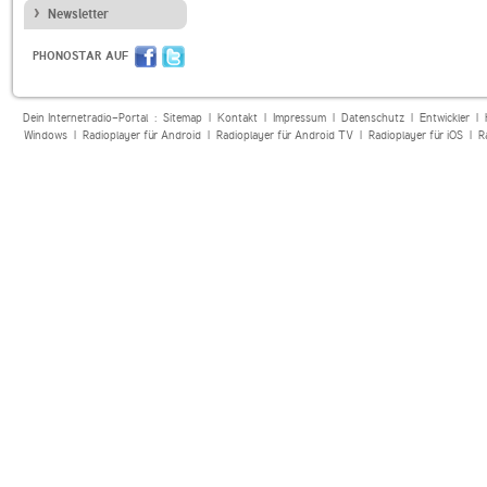
Newsletter
PHONOSTAR AUF
Dein Internetradio-Portal :
Sitemap
|
Kontakt
|
Impressum
|
Datenschutz
|
Entwickler
|
Windows
|
Radioplayer für Android
|
Radioplayer für Android TV
|
Radioplayer für iOS
|
R