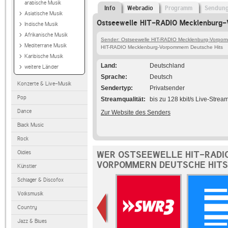
arabische Musik
Info
Webradio
Programm
Sendun
Asiatische Musik
Ostseewelle HIT-RADIO Mecklenburg-
Indische Musik
Afrikanische Musik
Sender: Ostseewelle HIT-RADIO Mecklenburg-Vorpo
Mediterrane Musik
HIT-RADIO Mecklenburg-Vorpommern Deutsche Hits
Karibische Musik
Land
Deutschland
weitere Länder
Sprache
Deutsch
Konzerte & Live-Musik
Sendertyp
Privatsender
Pop
Streamqualität
bis zu 128 kbit/s Live-Strea
Dance
Zur Website des Senders
Black Music
Rock
Oldies
WER OSTSEEWELLE HIT-RADI
VORPOMMERN DEUTSCHE HITS
Künstler
Schlager & Discofox
Volksmusik
Country
Jazz & Blues