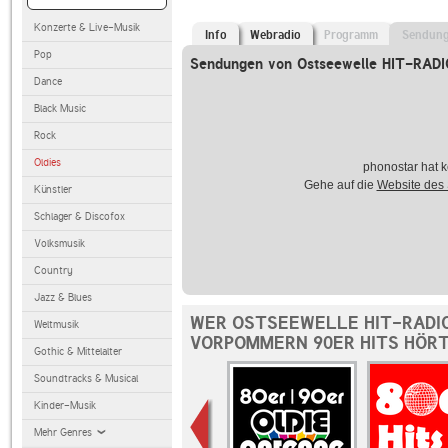
Konzerte & Live-Musik
Info
Webradio
Programm
Sendun
Pop
Sendungen von Ostseewelle HIT-RADI
Dance
Black Music
Rock
Oldies
phonostar hat k
Gehe auf die
Website des
Künstler
Schlager & Discofox
Volksmusik
Country
Jazz & Blues
WER OSTSEEWELLE HIT-RADI
Weltmusik
VORPOMMERN 90ER HITS HÖRT
Gothic & Mittelalter
Soundtracks & Musical
Kinder-Musik
Mehr Genres