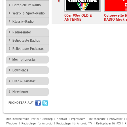
Hörspiele im Radio
Wort- & Sport-Radio
lle HIT-
Antenne Brandenburg
80er 90er OLDIE
Ostseewelle 
ecklenburg…
ANTENNE
RADIO Meckl
Klassik-Radio
Radiosender
Beliebteste Radios
Beliebteste Podcasts
Mein phonostar
Downloads
Hilfe & Kontakt
Newsletter
PHONOSTAR AUF
Dein Internetradio-Portal :
Sitemap
|
Kontakt
|
Impressum
|
Datenschutz
|
Entwickler
|
Windows
|
Radioplayer für Android
|
Radioplayer für Android TV
|
Radioplayer für iOS
|
R