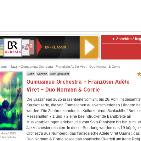
Anmelden / Reg
BR-
NTENNE
WDR
chlandfunk
Deutschlandfunk
80er
SWR3
WDR
SWR1
NDR
KLASSIK
BR-KLASSIK
AYERN
2
r
90er
4
Baden-
2
OLDIE
Württemberg
ANTENNE
Blues
>
Jazz
> Oumuamua Orchestra - Französin Adèle Viret - Duo Norman & Corrie
Jazz
Konzert
Bunt gemischt
Oumuamua Orchestra - Französin Adèle
Viret - Duo Norman & Corrie
Die Jazzahead 2025 präsentierte vom 24. bis 26. April insgesamt 3
Kurzkonzerte, die von Formationen aus verschiedenen Ländern bes
wurden. Die Zuhörer konnten im Kulturzentrum Schlachthof Breme
Messehallen 7.1 und 7.2 eine beeindruckende Bandbreite an
Musikdarbietungen erleben, die vom Solo-Pianisten bis hin zum 
Jazzorchester reichten. In dieser Sendung werden das 19-köpfig
Orchestra aus Nürnberg, das französische Adèle Viret Quartet, das 
zahead 2025
© Maxiphoto /
Duo Norman & Corrie sowie das spanische Quartett um Irene Reig p