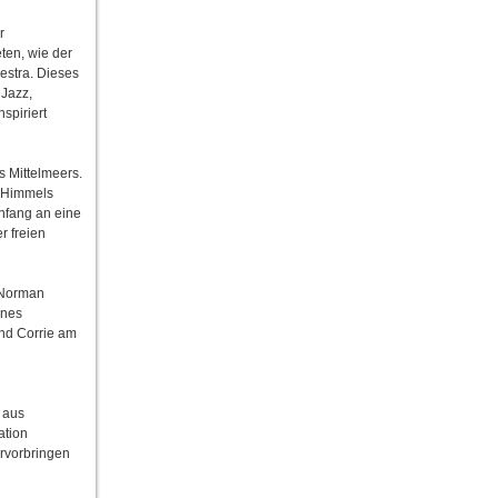
r
ten, wie der
estra. Dieses
 Jazz,
spiriert
s Mittelmeers.
s Himmels
Anfang an eine
r freien
 Norman
ines
nd Corrie am
 aus
ation
ervorbringen