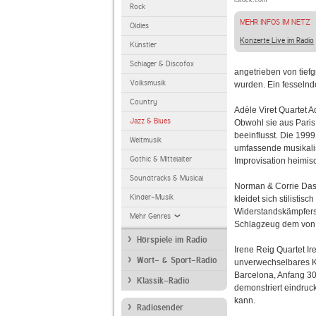
iStock.com
Rock
MEHR INFOS IM NETZ
Oldies
Konzerte Live im Radio
Künstler
Schlager & Discofox
angetrieben von tiefg
Volksmusik
wurden. Ein fesselnde
Country
Adèle Viret Quartet A
Jazz & Blues
Obwohl sie aus Paris
beeinflusst. Die 199
Weltmusik
umfassende musikalisc
Gothic & Mittelalter
Improvisation heimis
Soundtracks & Musical
Norman & Corrie Das
Kinder-Musik
kleidet sich stilistis
Widerstandskämpfers 
Mehr Genres
Schlagzeug dem von F
Hörspiele im Radio
Irene Reig Quartet Ir
Wort- & Sport-Radio
unverwechselbares Kl
Barcelona, Anfang 30,
Klassik-Radio
demonstriert eindruc
kann.
Radiosender