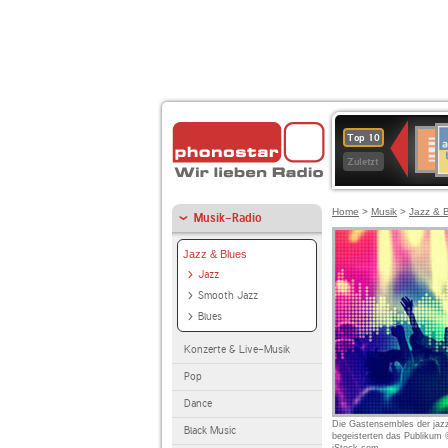
A
Deuts
Top 10
B
Kultu
Zuletzt
Home
>
Musik
>
Jazz & 
Musik-Radio
Jazz & Blues
Jazz
Smooth Jazz
Blues
Konzerte & Live-Musik
Pop
Dance
Die Gastensembles der jaz
Black Music
begeisterten das Publikum 