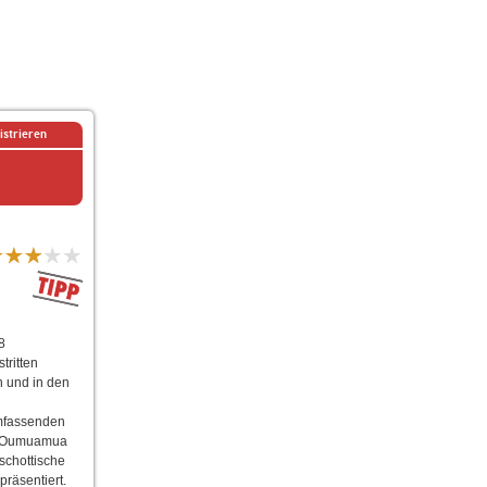
istrieren
8
tritten
n und in den
umfassenden
e 'Oumuamua
schottische
räsentiert.