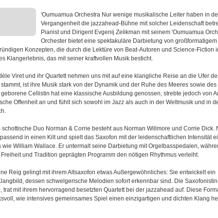
'Oumuamua Orchestra Nur wenige musikalische Leiter haben in de
Vergangenheit die jazzahead-Bühne mit solcher Leidenschaft betre
Pianist und Dirigent Evgenij Zelikman mit seinem 'Oumuamua Orch
Orchester bietet eine spektakuläre Darbietung von großformatigem
ründigen Konzepten, die durch die Lektüre von Beat-Autoren und Science-Fiction in
s Klangerlebnis, das mit seiner kraftvollen Musik besticht.
dèle Viret und ihr Quartett nehmen uns mit auf eine klangliche Reise an die Ufer de
 stammt, ist ihre Musik stark von der Dynamik und der Ruhe des Meeres sowie de
9 geborene Cellistin hat eine klassische Ausbildung genossen, strebte jedoch von 
he Offenheit an und fühlt sich sowohl im Jazz als auch in der Weltmusik und in de
ch.
 schottische Duo Norman & Corrie besteht aus Norman Willmore und Corrie Dick.
ch passend in einen Kilt und spielt das Saxofon mit der leidenschaftlichen Intensität e
wie William Wallace. Er untermalt seine Darbietung mit Orgelbasspedalen, währe
reiheit und Tradition geprägten Programm den nötigen Rhythmus verleiht.
ene Reig gelingt mit ihrem Altsaxofon etwas Außergewöhnliches: Sie entwickelt ein
angbild, dessen schwelgerische Melodien sofort erkennbar sind. Die Saxofonistin
 trat mit ihrem hervorragend besetzten Quartett bei der jazzahead auf. Diese Form
ksvoll, wie intensives gemeinsames Spiel einen einzigartigen und dichten Klang h