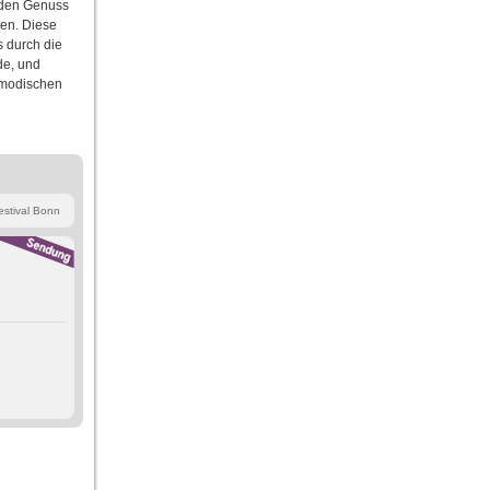
 den Genuss
en. Diese
s durch die
de, und
 modischen
estival Bonn