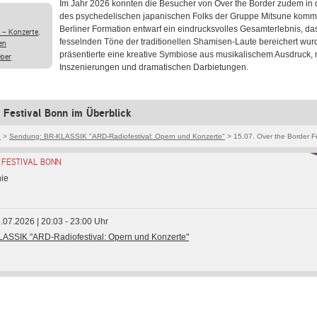
Im Jahr 2026 konnten die Besucher von Over the Border zudem in
des psychedelischen japanischen Folks der Gruppe Mitsune komm
Berliner Formation entwarf ein eindrucksvolles Gesamterlebnis, da
 - Konzerte,
fesselnden Töne der traditionellen Shamisen-Laute bereichert wur
en
präsentierte eine kreative Symbiose aus musikalischem Ausdruck,
eber
Inszenierungen und dramatischen Darbietungen.
 Festival Bonn im Überblick
K
>
Sendung: BR-KLASSIK "ARD-Radiofestival: Opern und Konzerte"
> 15.07. Over the Border F
 FESTIVAL BONN
nie
5.07.2026 | 20:03 - 23:00 Uhr
ASSIK "ARD-Radiofestival: Opern und Konzerte"