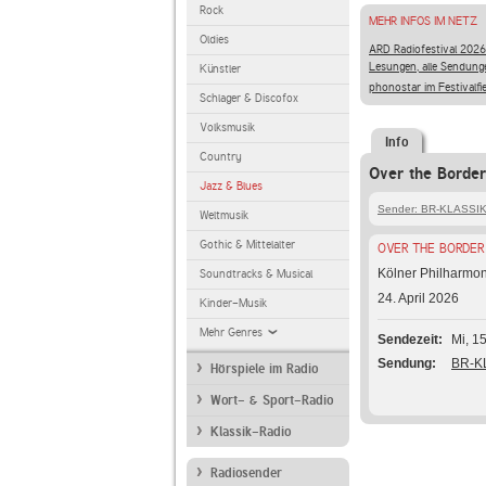
Rock
MEHR INFOS IM NETZ
Oldies
ARD Radiofestival 2026
Lesungen, alle Sendung
Künstler
phonostar im Festivalfi
Schlager & Discofox
Volksmusik
Info
Country
Over the Border
Jazz & Blues
Sender: BR-KLASSI
Weltmusik
Gothic & Mittelalter
OVER THE BORDER
Kölner Philharmo
Soundtracks & Musical
24. April 2026
Kinder-Musik
Mehr Genres
Sendezeit
Mi, 1
Sendung
BR-KL
Hörspiele im Radio
Wort- & Sport-Radio
Klassik-Radio
Radiosender