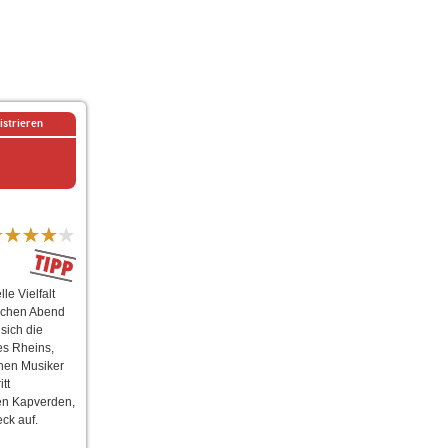
istrieren
le Vielfalt
lichen Abend
 sich die
es Rheins,
chen Musiker
tt
en Kapverden,
ck auf.