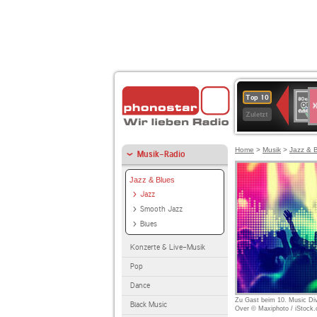
S
80er
Top 10
90er
Zuletzt
OLDI
ANT
Home
>
Musik
>
Jazz & 
Musik-Radio
Jazz & Blues
Jazz
Smooth Jazz
Blues
Konzerte & Live-Musik
Pop
Dance
Zu Gast beim 10. Music Div
Black Music
Over © Maxiphoto / iStock