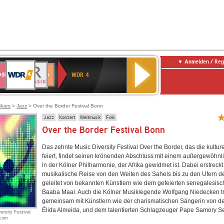
Anmelden / Reg
WDR
WR3
BR-
Deutschlandfunk
NDR
Deutschlandfunk
SWR
4
WDR 4
KLASSIK
2
Kultur
Kultur
E
ENNE
Blues
>
Jazz
> Over the Border Festival Bonn
Jazz
Konzert
Weltmusik
Folk
Over the Border Festival Bonn
Das zehnte Music Diversity Festival Over the Border, das die kulturel
feiert, findet seinen krönenden Abschluss mit einem außergewöhn
in der Kölner Philharmonie, der Afrika gewidmet ist. Dabei erstreckt
musikalische Reise von den Weiten des Sahels bis zu den Ufern d
geleitet von bekannten Künstlern wie dem gefeierten senegalesis
Baaba Maal. Auch die Kölner Musiklegende Wolfgang Niedecken tri
gemeinsam mit Künstlern wie der charismatischen Sängerin von d
Élida Almeida, und dem talentierten Schlagzeuger Pape Samory Se
ersity Festival
.com