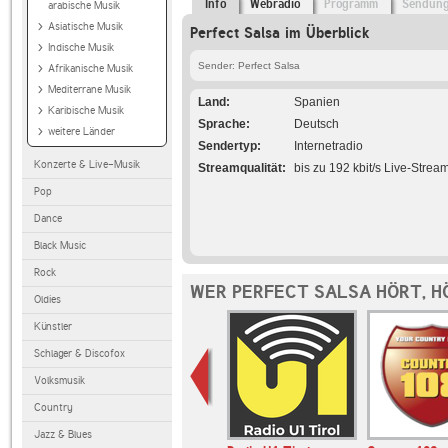
Info
Webradio
Programm
Sendun
arabische Musik
Asiatische Musik
Perfect Salsa im Überblick
Indische Musik
Sender: Perfect Salsa
Afrikanische Musik
Mediterrane Musik
Land
Spanien
Karibische Musik
Sprache
Deutsch
weitere Länder
Sendertyp
Internetradio
Konzerte & Live-Musik
Streamqualität
bis zu 192 kbit/s Live-Strea
Pop
Dance
Black Music
Rock
WER PERFECT SALSA HÖRT, H
Oldies
Künstler
Schlager & Discofox
Volksmusik
Country
Jazz & Blues