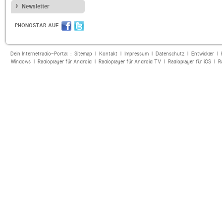
Newsletter
PHONOSTAR AUF
Dein Internetradio-Portal :
Sitemap
|
Kontakt
|
Impressum
|
Datenschutz
|
Entwickler
|
Windows
|
Radioplayer für Android
|
Radioplayer für Android TV
|
Radioplayer für iOS
|
R