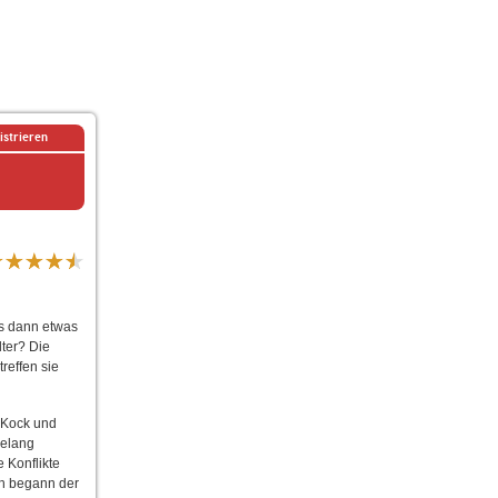
istrieren
is dann etwas
lter? Die
reffen sie
 Kock und
relang
 Konflikte
ch begann der