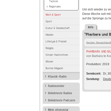
Technik
Regionales
Um sich wieder zu ve
Diese Woche soll mit 
Wort & Sport
auf die Sprünge zu h
Sport
Info
Kultur & Gesellschaft
"Pharbara und B
Medien
Lifestyle & Freizeit
Sender: Deutschlandf
Religiös
PHARBARA UND BI
Kinder-Nachrichten
von Barbara te Ko
Wissen
Produktion: 2019
Buntes Magazin
Sendezeit
Di, 3
Klassik-Radio
Sendung
Deuts
Radiosender
Beliebteste Radios
Beliebteste Podcasts
Mein phonostar