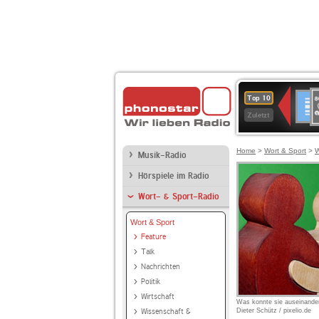
8
Deuts
Top 10
9
Zuletzt
O
A
Home
>
Wort & Sport
>
W
Musik-Radio
Hörspiele im Radio
Wort- & Sport-Radio
Wort & Sport
Feature
Talk
Nachrichten
Politik
Wirtschaft
Was konnte sie auseinande
Wissenschaft &
Dieter Schütz / pixelio.de