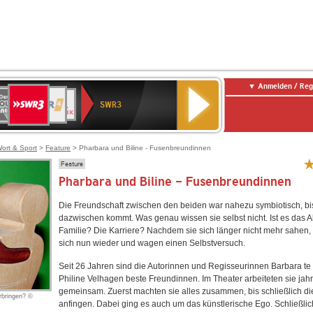
Anmelden / Reg
SWR3
0er
WDR
chlandfunk
NDR
BR-
SWR
SWR3
0er
4
2
KLASSIK
Kultur
LDIE
NTENNE
ort & Sport
>
Feature
> Pharbara und Biline - Fusenbreundinnen
Feature
Pharbara und Biline - Fusenbreundinnen
Die Freundschaft zwischen den beiden war nahezu symbiotisch, b
dazwischen kommt. Was genau wissen sie selbst nicht. Ist es das A
Familie? Die Karriere? Nachdem sie sich länger nicht mehr sahen, t
sich nun wieder und wagen einen Selbstversuch.
Seit 26 Jahren sind die Autorinnen und Regisseurinnen Barbara te
Philine Velhagen beste Freundinnen. Im Theater arbeiteten sie jah
gemeinsam. Zuerst machten sie alles zusammen, bis schließlich die
rbringen? ©
anfingen. Dabei ging es auch um das künstlerische Ego. Schließli