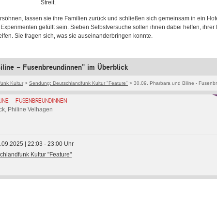
Streit.
rsöhnen, lassen sie ihre Familien zurück und schließen sich gemeinsam in ein Hot
Experimenten gefüllt sein. Sieben Selbstversuche sollen ihnen dabei helfen, ihrer
elfen. Sie fragen sich, was sie auseinanderbringen konnte.
iline - Fusenbreundinnen" im Überblick
unk Kultur
>
Sendung: Deutschlandfunk Kultur "Feature"
> 30.09. Pharbara und Biline - Fusen
LINE - FUSENBREUNDINNEN
ck, Philine Velhagen
0.09.2025 | 22:03 - 23:00 Uhr
chlandfunk Kultur "Feature"