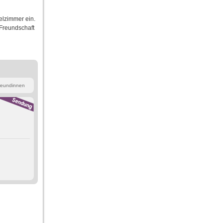
elzimmer ein.
 Freundschaft
breundinnen