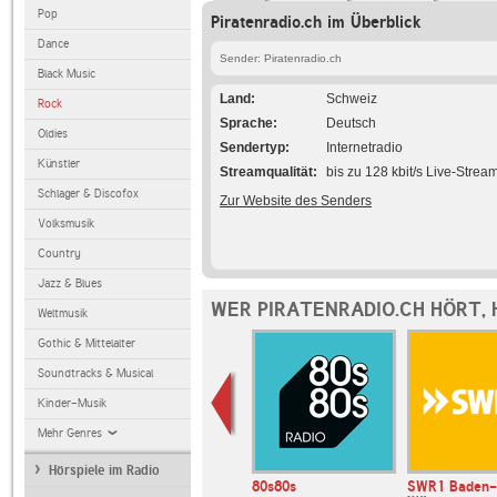
Pop
Piratenradio.ch im Überblick
Dance
Sender: Piratenradio.ch
Black Music
Land
Schweiz
Rock
Sprache
Deutsch
Oldies
Sendertyp
Internetradio
Künstler
Streamqualität
bis zu 128 kbit/s Live-Strea
Schlager & Discofox
Zur Website des Senders
Volksmusik
Country
Jazz & Blues
WER PIRATENRADIO.CH HÖRT,
Weltmusik
Gothic & Mittelalter
Soundtracks & Musical
Kinder-Musik
Mehr Genres
Hörspiele im Radio
o Berlin
WBER 90.5 FM
80s80s
SWR1 Baden-