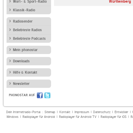
Württemberg
Wort- & Sport-Radio
Klassik-Radio
Radiosender
Beliebteste Radios
Beliebteste Podcasts
Mein phonostar
Downloads
Hilfe & Kontakt
Newsletter
PHONOSTAR AUF
Dein Internetradio-Portal :
Sitemap
|
Kontakt
|
Impressum
|
Datenschutz
|
Entwickler
|
Windows
|
Radioplayer für Android
|
Radioplayer für Android TV
|
Radioplayer für iOS
|
R