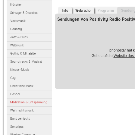
Künstler
Info
Webradio
Programm
Sendun
Schlager & Discofox
Sendungen von Positivity Radio Positiv
Volksmusik
Country
Jazz & Blues
Weltmusik
phonostar hat k
Gothic & Mittelalter
Gehe auf die
Website des
Soundtracks & Musical
Kinder-Musik
Gay
Christliche Musik
Gospel
Meditation & Entspannung
Weihnachtsmusik
Bunt gemischt
Sonstiges
Weniger Genres