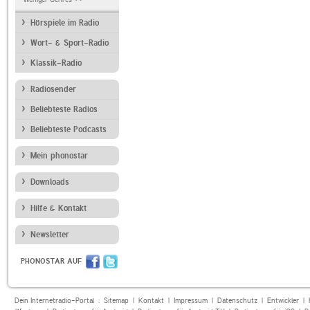
Hörspiele im Radio
Wort- & Sport-Radio
Klassik-Radio
Radiosender
Beliebteste Radios
Beliebteste Podcasts
Mein phonostar
Downloads
Hilfe & Kontakt
Newsletter
PHONOSTAR AUF
Dein Internetradio-Portal :
Sitemap
|
Kontakt
|
Impressum
|
Datenschutz
|
Entwickler
|