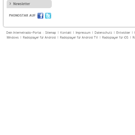
Newsletter
PHONOSTAR AUF
Dein Internetradio-Portal :
Sitemap
|
Kontakt
|
Impressum
|
Datenschutz
|
Entwickler
|
Windows
|
Radioplayer für Android
|
Radioplayer für Android TV
|
Radioplayer für iOS
|
R