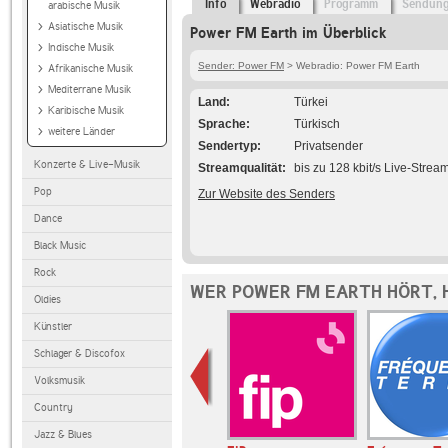
Info
Webradio
Programm
Sendun
arabische Musik
Asiatische Musik
Power FM Earth im Überblick
Indische Musik
Sender: Power FM
> Webradio: Power FM Earth
Afrikanische Musik
Mediterrane Musik
Land
Türkei
Karibische Musik
Sprache
Türkisch
weitere Länder
Sendertyp
Privatsender
Konzerte & Live-Musik
Streamqualität
bis zu 128 kbit/s Live-Strea
Pop
Zur Website des Senders
Dance
Black Music
Rock
WER POWER FM EARTH HÖRT, 
Oldies
Künstler
Schlager & Discofox
Volksmusik
Country
Jazz & Blues