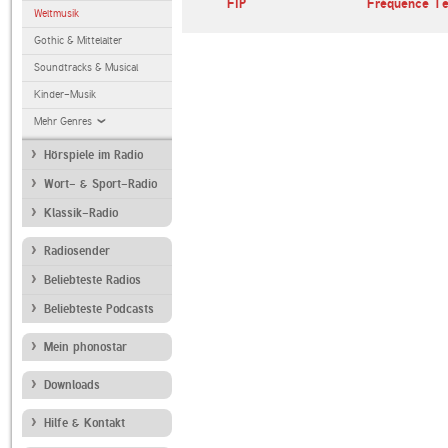
FIP
Fréquence Te
Weltmusik
Gothic & Mittelalter
Soundtracks & Musical
Kinder-Musik
Mehr Genres
Hörspiele im Radio
Wort- & Sport-Radio
Klassik-Radio
Radiosender
Beliebteste Radios
Beliebteste Podcasts
Mein phonostar
Downloads
Hilfe & Kontakt