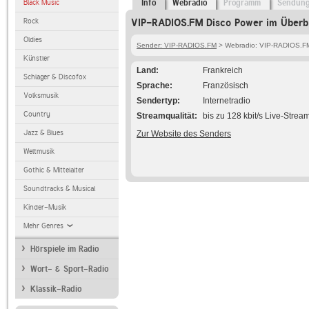
Black Music
Info
Webradio
Programm
Sendun
Rock
VIP-RADIOS.FM Disco Power im Überbl
Oldies
Sender: VIP-RADIOS.FM
> Webradio: VIP-RADIOS.FM
Künstler
Land
Frankreich
Schlager & Discofox
Sprache
Französisch
Volksmusik
Sendertyp
Internetradio
Country
Streamqualität
bis zu 128 kbit/s Live-Strea
Jazz & Blues
Zur Website des Senders
Weltmusik
Gothic & Mittelalter
Soundtracks & Musical
Kinder-Musik
Mehr Genres
Hörspiele im Radio
Wort- & Sport-Radio
Klassik-Radio