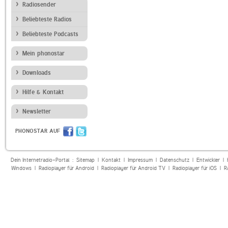
Radiosender
Beliebteste Radios
Beliebteste Podcasts
Mein phonostar
Downloads
Hilfe & Kontakt
Newsletter
PHONOSTAR AUF
Dein Internetradio-Portal :
Sitemap
|
Kontakt
|
Impressum
|
Datenschutz
|
Entwickler
|
Windows
|
Radioplayer für Android
|
Radioplayer für Android TV
|
Radioplayer für iOS
|
R