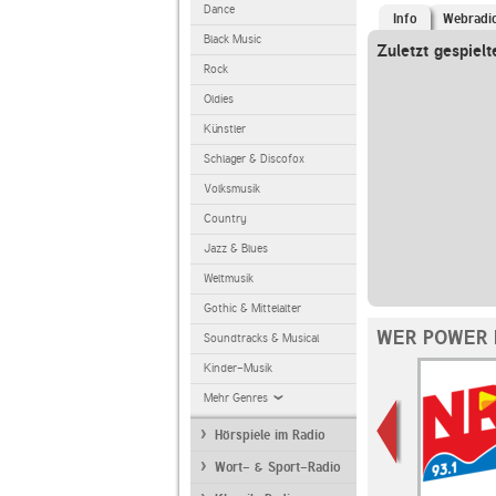
Dance
Info
Webradi
Black Music
Zuletzt gespielt
Rock
Oldies
Künstler
Schlager & Discofox
Volksmusik
Country
Jazz & Blues
Weltmusik
Gothic & Mittelalter
WER POWER 
Soundtracks & Musical
Kinder-Musik
Mehr Genres
Hörspiele im Radio
Wort- & Sport-Radio