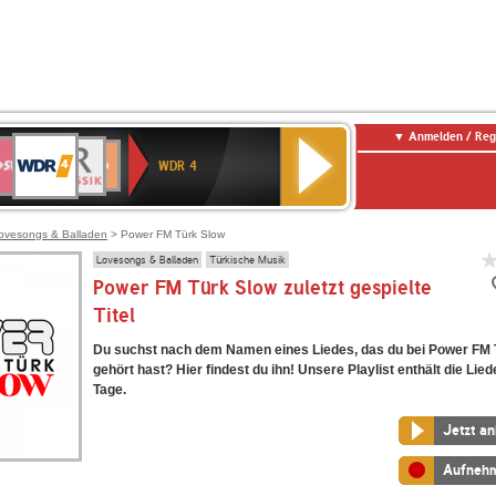
Anmelden / Reg
WDR
WR3
BR-
Deutschlandfunk
NDR
Deutschlandfunk
SWR
4
WDR 4
KLASSIK
2
Kultur
Kultur
E
ENNE
ovesongs & Balladen
> Power FM Türk Slow
Lovesongs & Balladen
Türkische Musik
Power FM Türk Slow zuletzt gespielte
Titel
Du suchst nach dem Namen eines Liedes, das du bei Power FM 
gehört hast? Hier findest du ihn! Unsere Playlist enthält die Lied
Tage.
Jetzt a
Aufneh