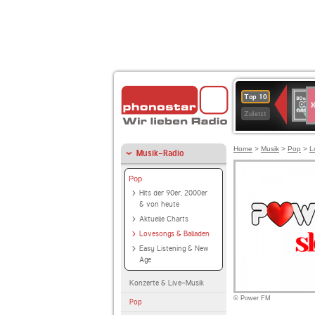
S
80er
Top 10
90er
Zuletzt
OLDI
ANT
Home
>
Musik
>
Pop
>
L
Musik-Radio
Pop
Hits der 90er, 2000er
& von heute
Aktuelle Charts
Lovesongs & Balladen
Easy Listening & New
Age
Konzerte & Live-Musik
© Power FM
Pop