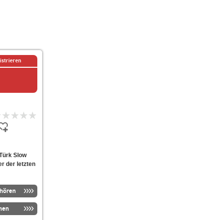
istrieren
Türk Slow
er der letzten
nhören
men