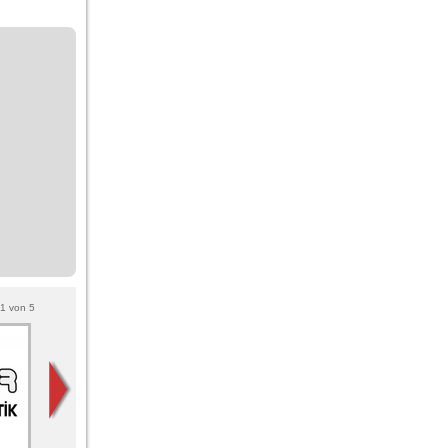
1
von
5